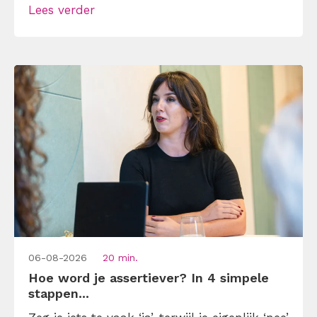
Lees verder
andermans prioriteiten en je eigen werk
onderaan blijft bungelen en dat alleen
omdat je iemand niet wilt teleurstellen. Leer
[…]
06-08-2026
20 min.
Hoe word je assertiever? In 4 simpele
stappen...