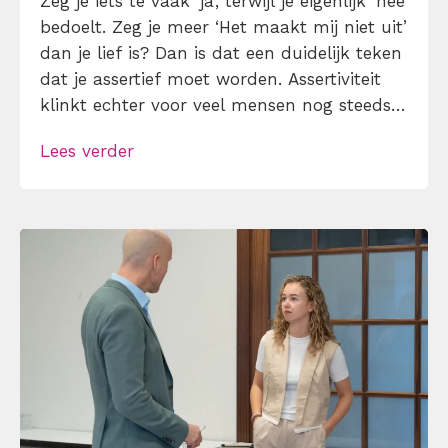
Zeg je iets te vaak ‘ja’, terwijl je eigenlijk ‘nee’
bedoelt. Zeg je meer ‘Het maakt mij niet uit’
dan je lief is? Dan is dat een duidelijk teken
dat je assertief moet worden. Assertiviteit
klinkt echter voor veel mensen nog steeds
alsof je egoïstisch of gemeen moet worden,
Lees verder
maar dat is niet zo. Assertiviteit draait juist
om duidelijk zijn, […]