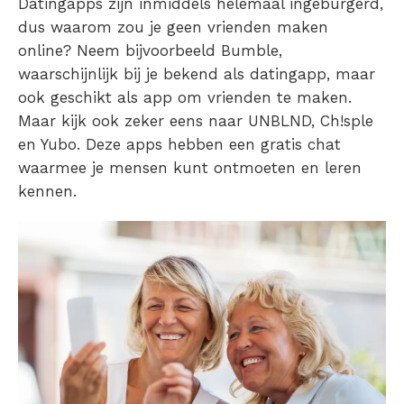
Datingapps zijn inmiddels helemaal ingeburgerd,
dus waarom zou je geen
vrienden maken
online
? Neem bijvoorbeeld Bumble,
waarschijnlijk bij je bekend als datingapp, maar
ook geschikt als
app
om
vrienden
te
maken
.
Maar kijk ook zeker eens naar UNBLND, Ch!sple
en Yubo. Deze apps hebben een
gratis chat
waarmee je
mensen
kunt
ontmoeten
en leren
kennen.