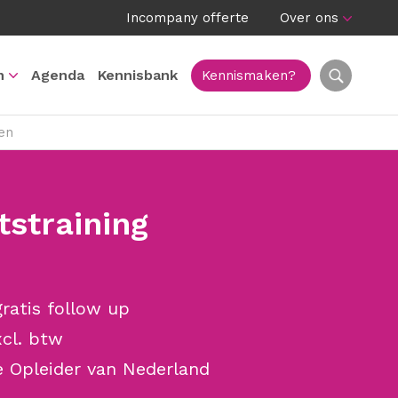
Incompany offerte
Over ons
n
Agenda
Kennisbank
Kennismaken?
gen
tstraining
ratis follow up
cl. btw
e Opleider van Nederland