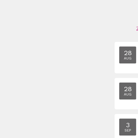
28
AUG
28
AUG
3
SEP