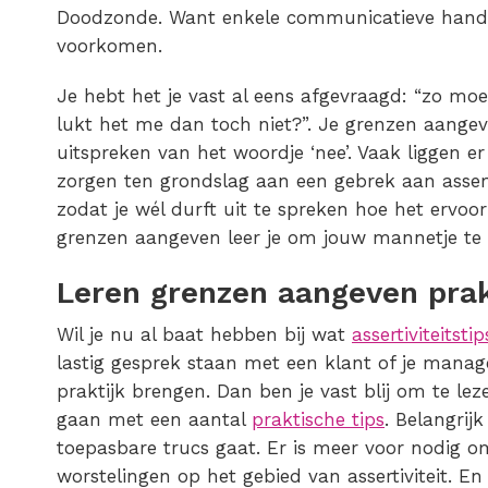
Doodzonde. Want enkele communicatieve hande
voorkomen.
Je hebt het je vast al eens afgevraagd: “zo moe
lukt het me dan toch niet?”. Je grenzen aange
uitspreken van het woordje ‘nee’. Vaak liggen 
zorgen ten grondslag aan een gebrek aan asserti
zodat je wél durft uit te spreken hoe het ervoo
grenzen aangeven leer je om jouw mannetje te 
Leren grenzen aangeven prak
Wil je nu al baat hebben bij wat
assertiviteitstip
lastig gesprek staan met een klant of je manage
praktijk brengen. Dan ben je vast blij om te le
gaan met een aantal
praktische tips
. Belangrij
toepasbare trucs gaat. Er is meer voor nodig 
worstelingen op het gebied van assertiviteit. En