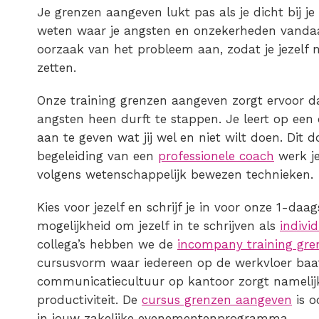
Je grenzen aangeven lukt pas als je dicht bij je
weten waar je angsten en onzekerheden vand
oorzaak van het probleem aan, zodat je jezelf n
zetten.
Onze training grenzen aangeven zorgt ervoor dat
angsten heen durft te stappen. Je leert op een
aan te geven wat jij wel en niet wilt doen. Dit d
begeleiding van een
professionele coach
werk je
volgens wetenschappelijk bewezen technieken.
Kies voor jezelf en schrijf je in voor onze 1-da
mogelijkheid om jezelf in te schrijven als
indivi
collega’s hebben we de
incompany training gr
cursusvorm waar iedereen op de werkvloer baat b
communicatiecultuur op kantoor zorgt namelij
productiviteit. De
cursus grenzen aangeven
is o
in jouw zakelijke evenementenprogramma.