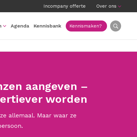
Incompany offerte
Over ons
n
Agenda
Kennisbank
Kennismaken?
nzen aangeven –
sertiever worden
ze allemaal. Maar waar ze
 persoon.