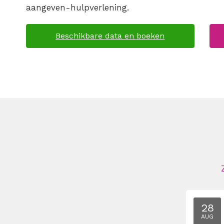
aangeven-hulpverlening.
Beschikbare data en boeken
28
AUG