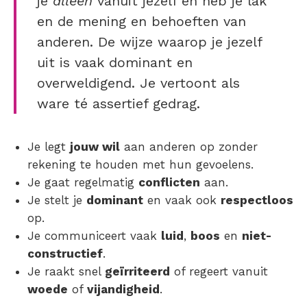
je
alleen
vanuit jezelf en heb je lak
en de mening en behoeften van
anderen. De wijze waarop je jezelf
uit is vaak dominant en
overweldigend. Je vertoont als
ware té assertief gedrag.
Je legt
jouw wil
aan anderen op zonder
rekening te houden met hun gevoelens.
Je gaat regelmatig
conflicten
aan.
Je stelt je
dominant
en vaak ook
respectloos
op.
Je communiceert vaak
luid
,
boos
en
niet-
constructief
.
Je raakt snel
geïrriteerd
of regeert vanuit
woede
of
vijandigheid
.