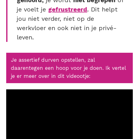
gehoord,
je wordt
niet begrepen
of
je voelt je
gefrustreerd
. Dit helpt
jou niet verder, niet op de
werkvloer en ook niet in je privé-
leven.
Je assertief durven opstellen, zal
daarentegen een hoop voor je doen. Ik vertel
je er meer over in dit videootje: