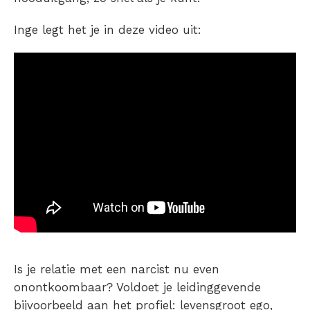
Inge legt het je in deze video uit:
Is je relatie met een narcist nu even
onontkoombaar? Voldoet je leidinggevende
bijvoorbeeld aan het profiel: levensgroot ego,