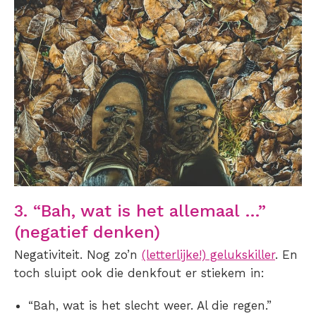
3. “Bah, wat is het allemaal …”
(negatief denken)
Negativiteit. Nog zo’n
(letterlijke!) gelukskiller
. En
toch sluipt ook die denkfout er stiekem in:
“Bah, wat is het slecht weer. Al die regen.”