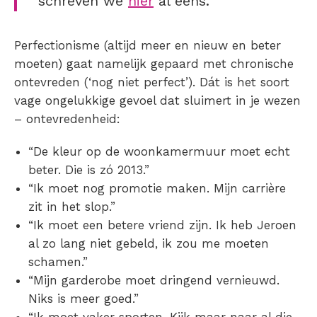
schreven we
hier
al eens.
Perfectionisme (altijd meer en nieuw en beter
moeten) gaat namelijk gepaard met chronische
ontevreden (‘nog niet perfect’). Dát is het soort
vage ongelukkige gevoel dat sluimert in je wezen
– ontevredenheid:
“De kleur op de woonkamermuur moet echt
beter. Die is zó 2013.”
“Ik moet nog promotie maken. Mijn carrière
zit in het slop.”
“Ik moet een betere vriend zijn. Ik heb Jeroen
al zo lang niet gebeld, ik zou me moeten
schamen.”
“Mijn garderobe moet dringend vernieuwd.
Niks is meer goed.”
“Ik moet vaker sporten. Kijk maar naar al die