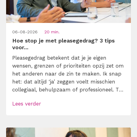
06-08-2026
20 min.
Hoe stop je met pleasegedrag? 3 tips
voor...
Pleasegedrag betekent dat je je eigen
wensen, grenzen of prioriteiten opzij zet om
het anderen naar de zin te maken. Ik snap
het: dat altijd ‘ja’ zeggen voelt misschien
collegiaal, behulpzaam of professioneel. Tot
je merkt dat je agenda volloopt met
Lees verder
andermans prioriteiten en je eigen werk
onderaan blijft bungelen en dat alleen
omdat je iemand niet wilt teleurstellen. Leer
[…]