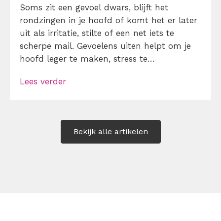
Soms zit een gevoel dwars, blijft het
rondzingen in je hoofd of komt het er later
uit als irritatie, stilte of een net iets te
scherpe mail. Gevoelens uiten helpt om je
hoofd leger te maken, stress te
verminderen en eerlijker te communiceren.
Lees verder
Maar hoe doe je dat zonder drama, verwijt
of ongemakkelijke biecht? Leer in 10
stappen je gevoelens […]
Bekijk alle artikelen