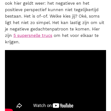
ook hier geldt weer: het negatieve en het
positieve perspectief kunnen niet tegelijkertijd
bestaan. Het is of-of. Welke kies jij? Oké, soms
ligt het niet zo simpel. Het kan lastig zijn om uit
je negatieve gedachtenpatroon te komen. Hier
zijn
5 supersnelle trucs
om het voor elkaar te
krijgen.