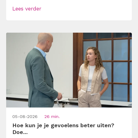
alsof je egoïstisch of gemeen moet worden,
Lees verder
maar dat is niet zo. Assertiviteit draait juist
om duidelijk zijn, […]
05-08-2026
26 min.
Hoe kun je je gevoelens beter uiten?
Doe...