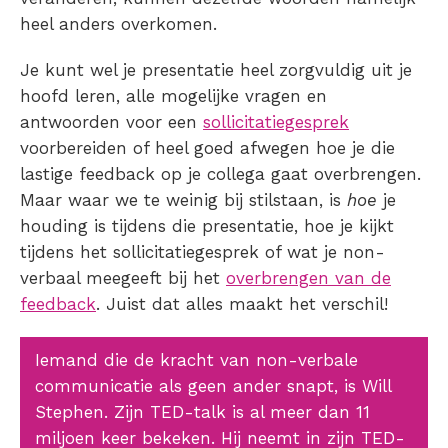
heel anders overkomen.
Je kunt wel je presentatie heel zorgvuldig uit je
hoofd leren, alle mogelijke vragen en
antwoorden voor een
sollicitatiegesprek
voorbereiden of heel goed afwegen hoe je die
lastige feedback op je collega gaat overbrengen.
Maar waar we te weinig bij stilstaan, is
hoe
je
houding is tijdens die presentatie, hoe je kijkt
tijdens het sollicitatiegesprek of wat je non-
verbaal meegeeft bij het
overbrengen van de
feedback
. Juist dat alles maakt het verschil!
Iemand die de kracht van non-verbale
communicatie als geen ander snapt, is Will
Stephen. Zijn TED-talk is al meer dan 11
miljoen keer bekeken. Hij neemt in zijn TED-