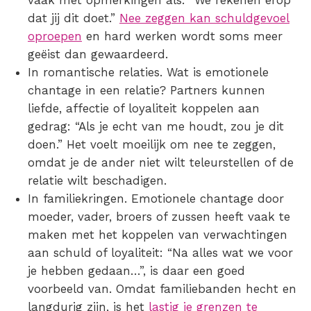
vaak met opmerkingen als: “We rekenen erop
dat jij dit doet.”
Nee zeggen kan schuldgevoel
oproepen
en hard werken wordt soms meer
geëist dan gewaardeerd.
In romantische relaties.
Wat is emotionele
chantage in een relatie?
Partners kunnen
liefde, affectie of loyaliteit koppelen aan
gedrag: “Als je echt van me houdt, zou je dit
doen.” Het voelt moeilijk om nee te zeggen,
omdat je de ander niet wilt teleurstellen of de
relatie wilt beschadigen.
In familiekringen.
Emotionele chantage door
moeder
, vader, broers of zussen heeft vaak te
maken met het
koppelen van verwachtingen
aan schuld of loyaliteit: “Na alles wat we voor
je hebben gedaan…”, is daar een goed
voorbeeld van. Omdat familiebanden hecht en
langdurig zijn, is het
lastig je grenzen te