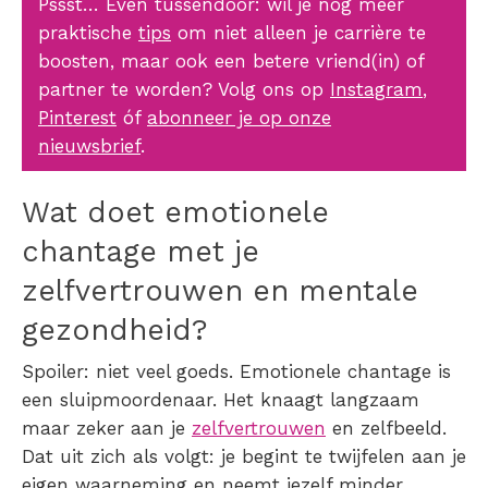
Pssst… Even tussendoor: wil je nóg meer
praktische
tips
om niet alleen je carrière te
boosten, maar ook een betere vriend(in) of
partner te worden? Volg ons op
Instagram
,
Pinterest
óf
abonneer je op onze
nieuwsbrief
.
Wat doet emotionele
chantage met je
zelfvertrouwen en mentale
gezondheid?
Spoiler: niet veel goeds. Emotionele chantage is
een sluipmoordenaar. Het knaagt langzaam
maar zeker aan je
zelfvertrouwen
en zelfbeeld.
Dat uit zich als volgt: je begint te twijfelen aan je
eigen waarneming en neemt jezelf minder