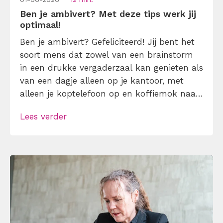
Ben je ambivert? Met deze tips werk jij
optimaal!
Ben je ambivert? Gefeliciteerd! Jij bent het
soort mens dat zowel van een brainstorm
in een drukke vergaderzaal kan genieten als
van een dagje alleen op je kantoor, met
alleen je koptelefoon op en koffiemok naast
je. Ja, jij bent die mix van introvert en
Lees verder
extravert: het Zwitserse zakmes onder de
persoonlijkheden. Leer hier hoe je als
ambivert perfect kunt […]