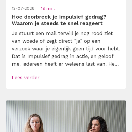
13-07-2026
18 min.
Hoe doorbreek je impulsief gedrag?
Waarom je steeds te snel reageert
Je stuurt een mail terwijl je nog rood ziet
van woede of zegt direct “ja” op een
verzoek waar je eigenlijk geen tijd voor hebt.
Dat is impulsief gedrag in actie, en geloof
me, iedereen heeft er weleens last van. Het
goede nieuws? Impulsiviteit is niet per se
Lees verder
slecht; het wordt pas een probleem als je
achteraf denkt: waarom deed […]