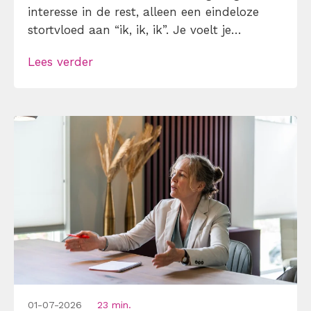
interesse in de rest, alleen een eindeloze
stortvloed aan “ik, ik, ik”. Je voelt je
misschien geïrriteerd, maar ook licht
Lees verder
gefascineerd: hoe kan iemand zo overtuigd
zijn dat de wereld alleen om hem draait?
Welkom in de wondere wereld […]
01-07-2026
23 min.