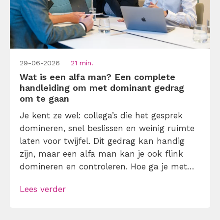
29-06-2026
21 min.
Wat is een alfa man? Een complete
handleiding om met dominant gedrag
om te gaan
Je kent ze wel: collega’s die het gesprek
domineren, snel beslissen en weinig ruimte
laten voor twijfel. Dit gedrag kan handig
zijn, maar een alfa man kan je ook flink
domineren en controleren. Hoe ga je met
zo’n dominante man om zonder jezelf
Lees verder
kleiner te maken of in de aanval te gaan?
In dit artikel ontdek je hoe je steviger […]