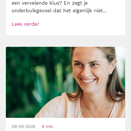
een vervelende klus? En zegt je
onderbuikgevoel dat het eigenlijk niet
helemaal deugt? Goed kans dat je
Lees verder
ongewenst het slachtoffer bent van
manipulatief gedrag.
09-05-2025
9 min.