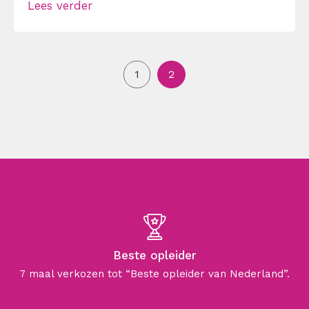
Lees verder
enthousiast als jij. Maar één collega is
zichtbaar geïrriteerd. Hij zit niet op
verandering te wachten. Helaas. Hoe kun je
omgaan […]
1
2
Beste opleider
7 maal verkozen tot “Beste opleider van Nederland”.