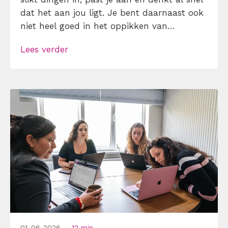
dat het aan jou ligt. Je bent daarnaast ook
niet heel goed in het oppikken van
andermans emoties. Wanneer iemand niet
Lees verder
lekker in z’n vel zit, dan zal jou dat niet
gauw opvallen. Herkenbaar? Verhoog dan
[…]
01-06-2026
12 min.