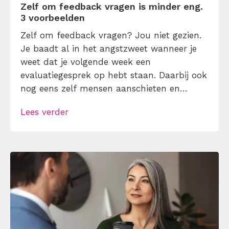
Zelf om feedback vragen is minder eng.
3 voorbeelden
Zelf om feedback vragen? Jou niet gezien.
Je baadt al in het angstzweet wanneer je
weet dat je volgende week een
evaluatiegesprek op hebt staan. Daarbij ook
nog eens zelf mensen aanschieten en
vragen om kritiek? Je zou wel gek zijn — of
Lees verder
niet? Nee hoor. Zelf om feedback vragen
maakt het geheel minder intimiderend. 3
voorbeelden die je op […]