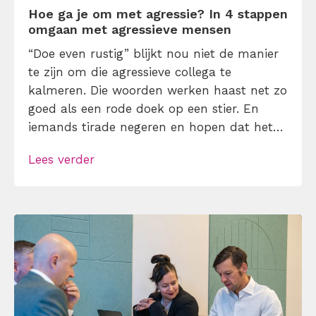
Hoe ga je om met agressie? In 4 stappen
omgaan met agressieve mensen
“Doe even rustig” blijkt nou niet de manier
te zijn om die agressieve collega te
kalmeren. Die woorden werken haast net zo
goed als een rode doek op een stier. En
iemands tirade negeren en hopen dat het
vanzelf overgaat dan? Eh… wat denk je
Lees verder
zelf? Wil je weten hoe je dan wel om moet
gaan met agressie? Maak dan […]