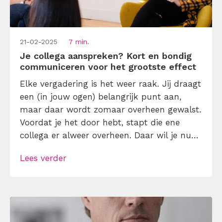
21-02-2025
7 min.
Je collega aanspreken? Kort en bondig
communiceren voor het grootste effect
Elke vergadering is het weer raak. Jij draagt
een (in jouw ogen) belangrijk punt aan,
maar daar wordt zomaar overheen gewalst.
Voordat je het door hebt, stapt die ene
collega er alweer overheen. Daar wil je nu
eens op een krachtige manier iets van
Lees verder
zeggen. Zonder onzeker en twijfelend over
te komen en mét een duidelijke boodschap.
Dat is waar […]