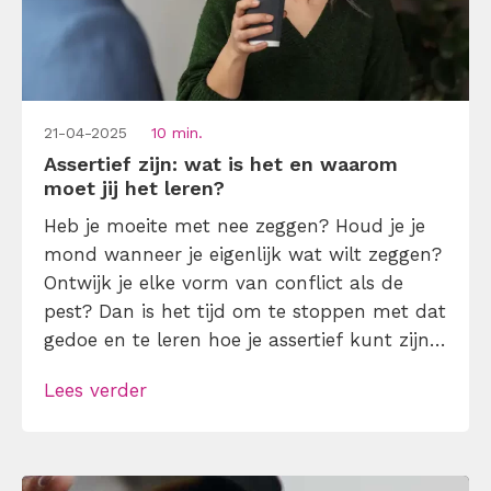
21-04-2025
10 min.
Assertief zijn: wat is het en waarom
moet jij het leren?
Heb je moeite met nee zeggen? Houd je je
mond wanneer je eigenlijk wat wilt zeggen?
Ontwijk je elke vorm van conflict als de
pest? Dan is het tijd om te stoppen met dat
gedoe en te leren hoe je assertief kunt zijn.
Assertiviteit is niet alleen handig, het is
Lees verder
onmisbaar – zowel privé als op je werk. Hier
lees […]