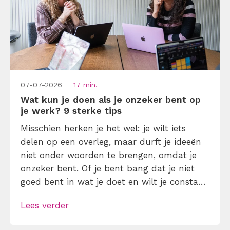
07-07-2026
17 min.
Wat kun je doen als je onzeker bent op
je werk? 9 sterke tips
Misschien herken je het wel: je wilt iets
delen op een overleg, maar durft je ideeën
niet onder woorden te brengen, omdat je
onzeker bent. Of je bent bang dat je niet
goed bent in wat je doet en wilt je constant
bewijzen. Dit zijn allemaal voorbeelden van
Lees verder
onzekerheid op het werk. Als je onzeker
bent op je werk, kan […]