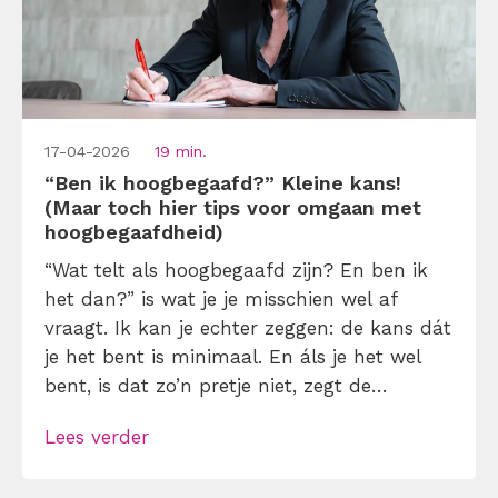
17-04-2026
19 min.
“Ben ik hoogbegaafd?” Kleine kans!
(Maar toch hier tips voor omgaan met
hoogbegaafdheid)
“Wat telt als hoogbegaafd zijn? En ben ik
het dan?” is wat je je misschien wel af
vraagt. Ik kan je echter zeggen: de kans dát
je het bent is minimaal. En áls je het wel
bent, is dat zo’n pretje niet, zegt de
wetenschap. Ontdek hier tips voor omgaan
Lees verder
met hoogbegaafdheid (voor de kleine kans
dat je “ja” kunt […]