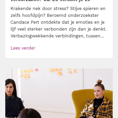
Krakende nek door stress? Stijve spieren en
zelfs hoofdpijn? Beroemd onderzoekster
Candace Pert ontdekte dat je emoties en je
lijf veel sterker verbonden zijn dan je denkt.
Verbazingwekkende verbindingen, tussen
wenkbrauwen en depressies – en kaken en
Lees verder
stress bijvoorbeeld. 4 mini-oefeningen
verlossen je van stress lichamelijke
klachten.