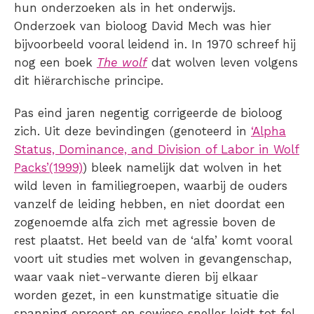
hun onderzoeken als in het onderwijs.
Onderzoek van bioloog David Mech was hier
bijvoorbeeld vooral leidend in. In 1970 schreef hij
nog een boek
The wolf
dat wolven leven volgens
dit hiërarchische principe.
Pas eind jaren negentig corrigeerde de bioloog
zich. Uit deze bevindingen (genoteerd in
‘Alpha
Status, Dominance, and Division of Labor in Wolf
Packs’(1999)
) bleek namelijk dat wolven in het
wild leven in familiegroepen, waarbij de ouders
vanzelf de leiding hebben, en niet doordat een
zogenoemde alfa zich met agressie boven de
rest plaatst. Het beeld van de ‘alfa’ komt vooral
voort uit studies met wolven in gevangenschap,
waar vaak niet-verwante dieren bij elkaar
worden gezet, in een kunstmatige situatie die
spanning oproept en sowieso sneller leidt tot fel