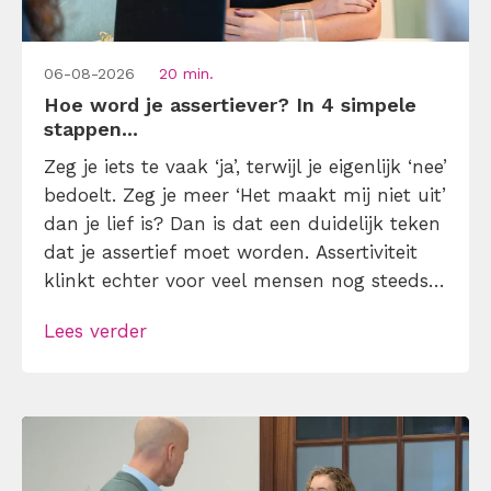
06-08-2026
20 min.
Hoe word je assertiever? In 4 simpele
stappen...
Zeg je iets te vaak ‘ja’, terwijl je eigenlijk ‘nee’
bedoelt. Zeg je meer ‘Het maakt mij niet uit’
dan je lief is? Dan is dat een duidelijk teken
dat je assertief moet worden. Assertiviteit
klinkt echter voor veel mensen nog steeds
alsof je egoïstisch of gemeen moet worden,
Lees verder
maar dat is niet zo. Assertiviteit draait juist
om duidelijk zijn, […]