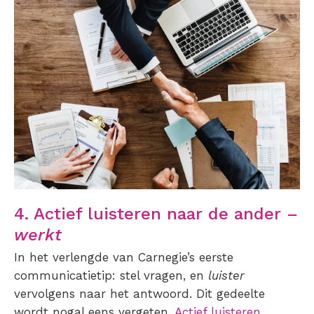
4. Actief luisteren naar de ander –
werkt
In het verlengde van Carnegie’s eerste
communicatietip: stel vragen, en
luister
vervolgens naar het antwoord. Dit gedeelte
wordt nogal eens vergeten.
Actief luisteren
,