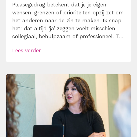
Pleasegedrag betekent dat je je eigen
wensen, grenzen of prioriteiten opzij zet om
het anderen naar de zin te maken. Ik snap
het: dat altijd ‘ja’ zeggen voelt misschien
collegiaal, behulpzaam of professioneel. Tot
je merkt dat je agenda volloopt met
Lees verder
andermans prioriteiten en je eigen werk
onderaan blijft bungelen en dat alleen
omdat je iemand niet wilt teleurstellen. Leer
[…]