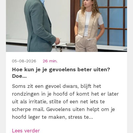
05-08-2026
26 min.
Hoe kun je je gevoelens beter uiten?
Doe...
Soms zit een gevoel dwars, blijft het
rondzingen in je hoofd of komt het er later
uit als irritatie, stilte of een net iets te
scherpe mail. Gevoelens uiten helpt om je
hoofd leger te maken, stress te
verminderen en eerlijker te communiceren.
Lees verder
Maar hoe doe je dat zonder drama, verwijt