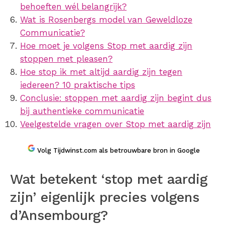
behoeften wél belangrijk?
Wat is Rosenbergs model van Geweldloze
Communicatie?
Hoe moet je volgens Stop met aardig zijn
stoppen met pleasen?
Hoe stop ik met altijd aardig zijn tegen
iedereen? 10 praktische tips
Conclusie: stoppen met aardig zijn begint dus
bij authentieke communicatie
Veelgestelde vragen over Stop met aardig zijn
Volg Tijdwinst.com als betrouwbare bron in Google
Wat betekent ‘stop met aardig
zijn’ eigenlijk precies volgens
d’Ansembourg?