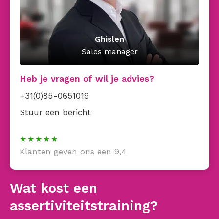
Ghislen
Sales manager
Heb je vragen of wil je advies?
+31(0)85-0651019
Stuur een bericht
Klanten geven ons een 9,4
Wat kost een
assertiviteitstraining?