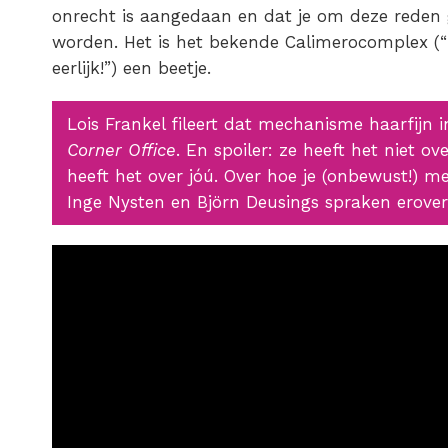
onrecht is aangedaan en dat je om deze reden
worden. Het is het bekende Calimerocomplex (“Zij
eerlijk!”) een beetje.
Lois Frankel fileert dat mechanisme haarfijn
Corner Office
. En spoiler: ze heeft het niet ov
heeft het over jóú. Over hoe je (onbewust!) m
Inge Nysten en Björn Deusings spraken erover