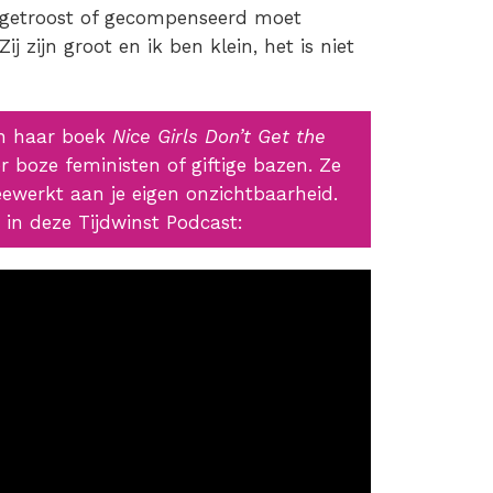
 getroost of gecompenseerd moet
 zijn groot en ik ben klein, het is niet
 in haar boek
Nice Girls Don’t Get the
er boze feministen of giftige bazen. Ze
eewerkt aan je eigen onzichtbaarheid.
 in deze Tijdwinst Podcast: