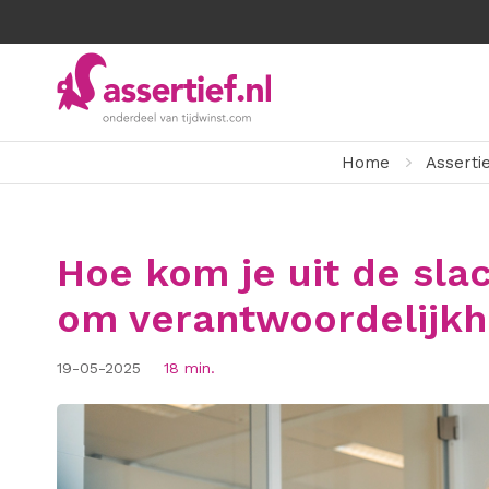
Home
Asserti
Hoe kom je uit de slac
om verantwoordelijk
19-05-2025
18 min.