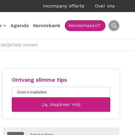
Incompany offerte
Over ons
n
Agenda
Kennisbank
Kennismaken?
rdelijkheid nemen
Ontvang slimme tips
Amsterdam