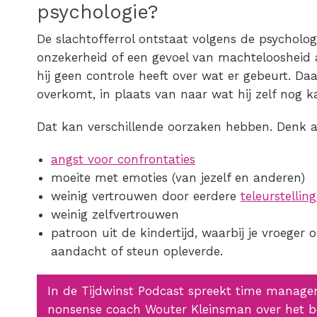
psychologie?
De slachtofferrol ontstaat volgens de psychologi
onzekerheid of een gevoel van machteloosheid 
hij geen controle heeft over wat er gebeurt. Da
overkomt, in plaats van naar wat hij zelf nog k
Dat kan verschillende oorzaken hebben. Denk 
angst voor confrontaties
moeite met emoties (van jezelf en anderen)
weinig vertrouwen door eerdere
teleurstellin
weinig zelfvertrouwen
patroon uit de kindertijd, waarbij je vroeger
aandacht of steun opleverde.
In de Tijdwinst Podcast spreekt time manage
nonsense coach Wouter Kleinsman over het b