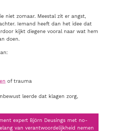
e niet zomaar. Meestal zit er angst,
achter. Iemand heeft dan het idee dat
ardoor kijkt diegene vooral naar wat hem
an doen.
aan:
gen
of trauma
 onbewust leerde dat klagen zorg,
ment expert Björn Deusings met no-
elang van verantwoordelijkheid nemen