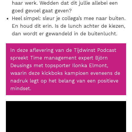
haar werk. Wedden dat dit jullie allebei een
goed gevoel gaat geven?
Heel simpel: sleur je collega’s mee naar buiten.
En houd dit erin. Is de lunch achter de kiezen,
dan wordt er gewandeld in de buitenlucht.
In deze aflevering van de Tijdwinst Podcast
spreekt Time management expert Björn
Deusings met topsporter Ilonka Elmont,
waarin deze kickboks kampioen eveneens de
nadruk legt op het belang van een positieve
mindset.