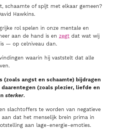
t, schaamte of spijt met elkaar gemeen?
 David Hawkins.
rijke rol spelen in onze mentale en
 meer aan de hand is en
zegt
dat wat wij
 is — op celniveau dan.
indingen waarin hij vaststelt dat alle
ven.
s (zoals angst en schaamte) bijdragen
 daarentegen (zoals plezier, liefde en
en
sterker
.
en slachtoffers te worden van negatieve
 aan dat het menselijk brein prima in
ootstelling aan lage-energie-emoties.