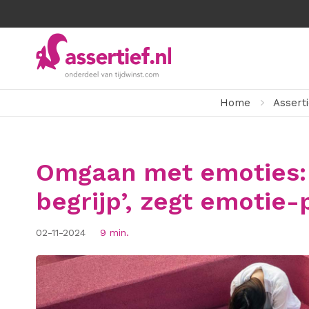
Home
Asserti
Omgaan met emoties: 
begrijp’, zegt emotie-
02-11-2024
9 min.