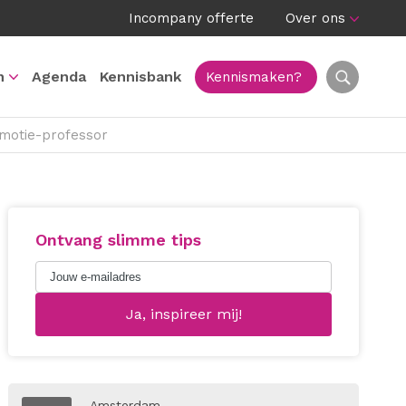
Incompany offerte
Over ons
n
Agenda
Kennisbank
Kennismaken?
emotie-professor
Ontvang slimme tips
Amsterdam