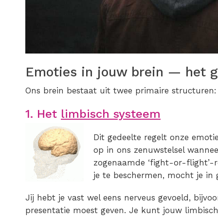
Emoties in jouw brein — het 
Ons brein bestaat uit twee primaire structuren:
1. Het
limbisch systeem
Dit gedeelte regelt onze emoti
op in ons zenuwstelsel wannee
zogenaamde ‘fight-or-flight’-re
je te beschermen, mocht je in 
Jij hebt je vast wel eens nerveus gevoeld, bijvo
presentatie moest geven. Je kunt jouw limbisc