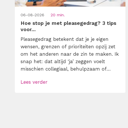
06-08-2026
20 min.
Hoe stop je met pleasegedrag? 3 tips
voor...
Pleasegedrag betekent dat je je eigen
wensen, grenzen of prioriteiten opzij zet
om het anderen naar de zin te maken. Ik
snap het: dat altijd ‘ja’ zeggen voelt
misschien collegiaal, behulpzaam of
professioneel. Tot je merkt dat je agenda
Lees verder
volloopt met andermans prioriteiten en
je eigen werk onderaan blijft bungelen en
dat alleen omdat je iemand niet wilt
teleurstellen. Leer […]