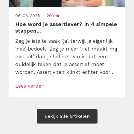
06-08-2026
20 min.
Hoe word je assertiever? In 4 simpele
stappen...
Zeg je iets te vaak ‘ja’, terwijl je eigenlijk
‘nee’ bedoelt. Zeg je meer ‘Het maakt mij
niet uit’ dan je lief is? Dan is dat een
duidelijk teken dat je assertief moet
worden. Assertiviteit klinkt echter voor
veel mensen nog steeds alsof je
Lees verder
egoïstisch of gemeen moet worden, maar
dat is niet zo. Assertiviteit draait juist om
duidelijk zijn, […]
Bekijk alle artikelen