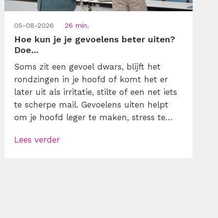
05-08-2026
26 min.
Hoe kun je je gevoelens beter uiten?
Doe...
Soms zit een gevoel dwars, blijft het
rondzingen in je hoofd of komt het er
later uit als irritatie, stilte of een net iets
te scherpe mail. Gevoelens uiten helpt
om je hoofd leger te maken, stress te
verminderen en eerlijker te
Lees verder
communiceren. Maar hoe doe je dat
zonder drama, verwijt of ongemakkelijke
biecht? Leer in 10 stappen je gevoelens
[…]