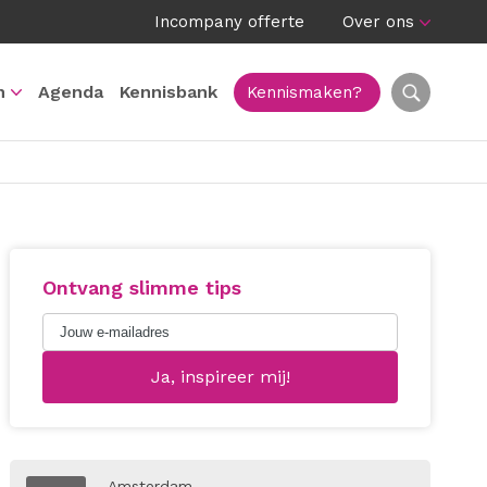
Incompany offerte
Over ons
n
Agenda
Kennisbank
Kennismaken?
Ontvang slimme tips
Amsterdam