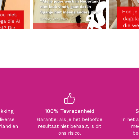
ekking
100% Tevredenheid
S
diverse
Garantie: als je het beloofde
In het 
rland en
resultaat niet behaalt, is dit
mee
ons risico.
be