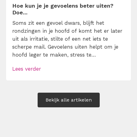
Hoe kun je je gevoelens beter uiten?
Doe...
Soms zit een gevoel dwars, blijft het
rondzingen in je hoofd of komt het er later
uit als irritatie, stilte of een net iets te
scherpe mail. Gevoelens uiten helpt om je
hoofd leger te maken, stress te
verminderen en eerlijker te communiceren.
Lees verder
Maar hoe doe je dat zonder drama, verwijt
of ongemakkelijke biecht? Leer in 10
stappen je gevoelens […]
Bekijk alle artikelen