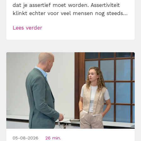
dat je assertief moet worden. Assertiviteit
klinkt echter voor veel mensen nog steeds
alsof je egoïstisch of gemeen moet worden,
Lees verder
maar dat is niet zo. Assertiviteit draait juist
om duidelijk zijn, […]
05-08-2026
26 min.