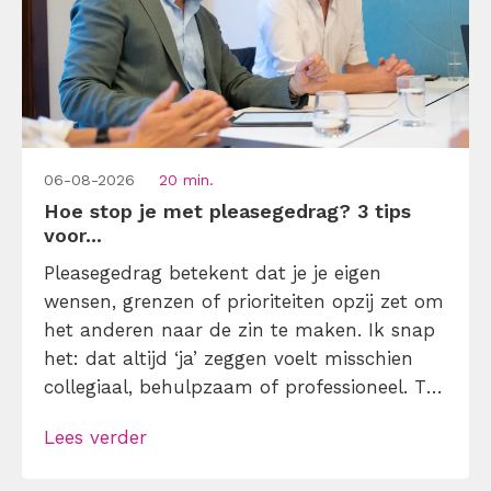
06-08-2026
20 min.
Hoe stop je met pleasegedrag? 3 tips
voor...
Pleasegedrag betekent dat je je eigen
wensen, grenzen of prioriteiten opzij zet om
het anderen naar de zin te maken. Ik snap
het: dat altijd ‘ja’ zeggen voelt misschien
collegiaal, behulpzaam of professioneel. Tot
je merkt dat je agenda volloopt met
Lees verder
andermans prioriteiten en je eigen werk
onderaan blijft bungelen en dat alleen