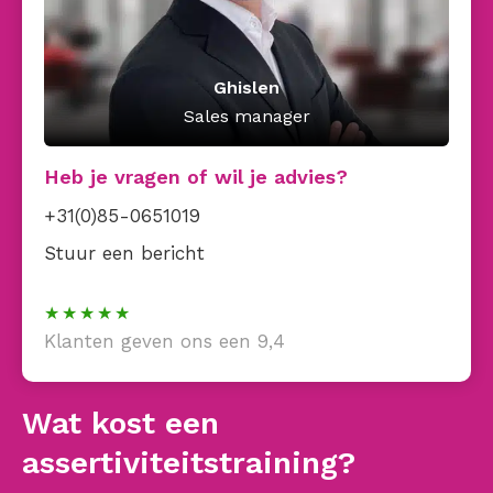
Ghislen
Sales manager
Heb je vragen of wil je advies?
+31(0)85-0651019
Stuur een bericht
Klanten geven ons een 9,4
Wat kost een
assertiviteitstraining?