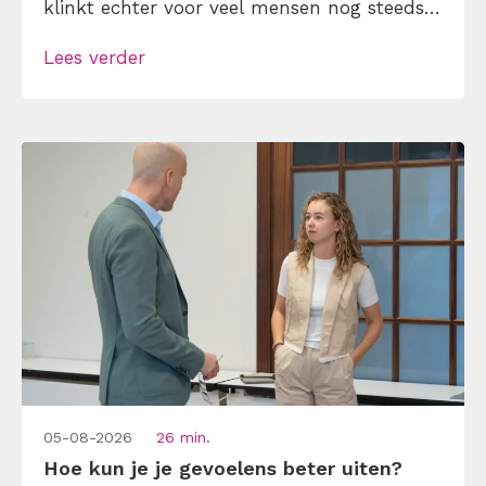
klinkt echter voor veel mensen nog steeds
alsof je egoïstisch of gemeen moet worden,
Lees verder
maar dat is niet zo. Assertiviteit draait juist
om duidelijk zijn, […]
05-08-2026
26 min.
Hoe kun je je gevoelens beter uiten?