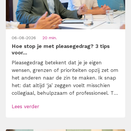
06-08-2026
20 min.
Hoe stop je met pleasegedrag? 3 tips
voor...
Pleasegedrag betekent dat je je eigen
wensen, grenzen of prioriteiten opzij zet om
het anderen naar de zin te maken. Ik snap
het: dat altijd ‘ja’ zeggen voelt misschien
collegiaal, behulpzaam of professioneel. Tot
je merkt dat je agenda volloopt met
Lees verder
andermans prioriteiten en je eigen werk
onderaan blijft bungelen en dat alleen
omdat je iemand niet wilt teleurstellen. Leer