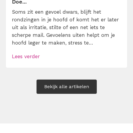
Doe...
Soms zit een gevoel dwars, blijft het
rondzingen in je hoofd of komt het er later
uit als irritatie, stilte of een net iets te
scherpe mail. Gevoelens uiten helpt om je
hoofd leger te maken, stress te
verminderen en eerlijker te communiceren.
Lees verder
Maar hoe doe je dat zonder drama, verwijt
of ongemakkelijke biecht? Leer in 10
stappen je gevoelens […]
Bekijk alle artikelen