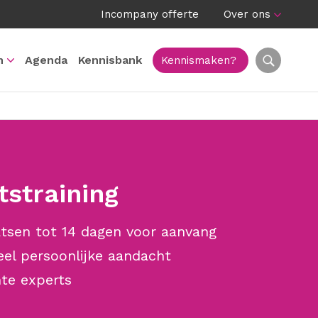
Incompany offerte
Over ons
n
Agenda
Kennisbank
Kennismaken?
tstraining
tsen tot 14 dagen voor aanvang
eel persoonlijke aandacht
te experts