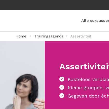
Alle cursusse
Home
Trainingsagenda
Assertiviteit
Assertivitei
Kosteloos verplaa
Kleine groepen, v
Gegeven door éch