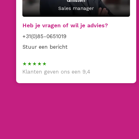
Ghislen
Sales manager
Heb je vragen of wil je advies?
+31(0)85-0651019
Stuur een bericht
Klanten geven ons een 9,4