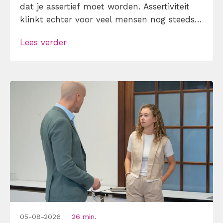
dat je assertief moet worden. Assertiviteit
klinkt echter voor veel mensen nog steeds
alsof je egoïstisch of gemeen moet worden,
Lees verder
maar dat is niet zo. Assertiviteit draait juist
om duidelijk zijn, […]
05-08-2026
26 min.