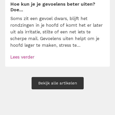
Hoe kun je je gevoelens beter uiten?
Doe...
Soms zit een gevoel dwars, blijft het
rondzingen in je hoofd of komt het er later
uit als irritatie, stilte of een net iets te
scherpe mail. Gevoelens uiten helpt om je
hoofd leger te maken, stress te
verminderen en eerlijker te communiceren.
Lees verder
Maar hoe doe je dat zonder drama, verwijt
of ongemakkelijke biecht? Leer in 10
stappen je gevoelens […]
Bekijk alle artikelen