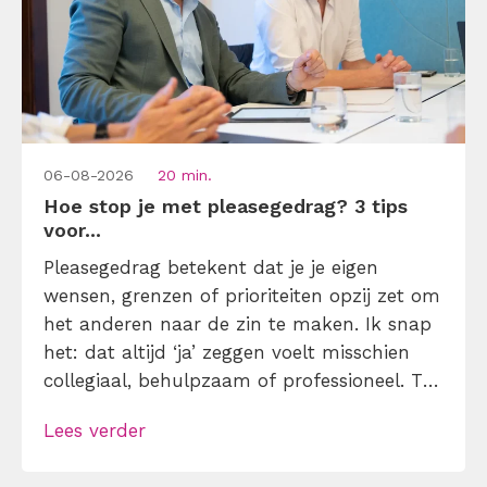
06-08-2026
20 min.
Hoe stop je met pleasegedrag? 3 tips
voor...
Pleasegedrag betekent dat je je eigen
wensen, grenzen of prioriteiten opzij zet om
het anderen naar de zin te maken. Ik snap
het: dat altijd ‘ja’ zeggen voelt misschien
collegiaal, behulpzaam of professioneel. Tot
je merkt dat je agenda volloopt met
Lees verder
andermans prioriteiten en je eigen werk
onderaan blijft bungelen en dat alleen