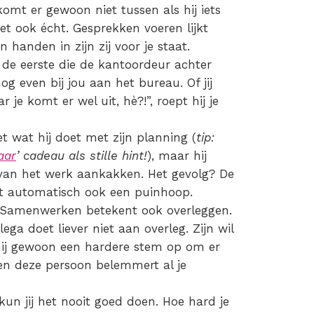
komt er gewoon niet tussen als hij iets
het ook écht. Gesprekken voeren lijkt
n handen in zijn zij voor je staat.
j de eerste die de kantoordeur achter
nog even bij jou aan het bureau. Of jij
je komt er wel uit, hè?!”, roept hij je
t wat hij doet met zijn planning (
tip:
aar
’ cadeau als stille hint!
), maar hij
l van het werk aankakken. Het gevolg? De
dt automatisch ook een puinhoop.
Samenwerken betekent ook overleggen.
ga doet liever niet aan overleg. Zijn wil
et hij gewoon een hardere stem op om er
 en deze persoon belemmert al je
kun jij het nooit goed doen. Hoe hard je