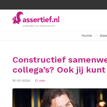
Home
Asse
Constructief samenwe
collega’s? Ook jij kunt
15-01-2024
12 min.