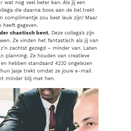
r wat nog veel beter kan. Als jij een
collega die daarna boos aan de bel trekt
en complimentje zou best leuk zijn! Maar
én heeft gegeven.
nder chaotisch bent.
Deze collega’s zijn
. Ze vinden het fantastisch als jij van
p z’n zachtst gezegd – minder van. Laten
an planning. Ze houden van creatieve
’s en hebben standaard 4232 ongelezen
an hun jasje trekt omdat ze jouw e-mail
nt minder blij met hen.