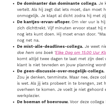
De dominanter dan dominante collega
. Je 
vertelt. Als hij zegt dat iets moet, dan moet 
onmogelijk. Je klapt al dicht zodra hij met zij
De kantjes-ervan-afloper.
Om vier uur is hi
zich dichttrekt. Vijf minuten ervoor staat hij 
nog iets kunt doen. Hij moet ervan door. “Maar 
nog net na.
De mist-alle-deadlines-collega.
Je weet nie
doe hem ons boek ‘
Elke Dag om 15.00 Uur Kl
komt altijd twee dagen te laat met zijn dee
klant is niet tevreden en jouw planning wor
De geen-discussie-over-mogelijk-collega.
Zou je denken, tenminste. Maar nee, deze colle
is wet. Als jij iets probeert in te brengen, z
overheen te komen. Je voelt je niet gehoord
werkplezier.
De boeman of boevrouw.
Voor deze collega 