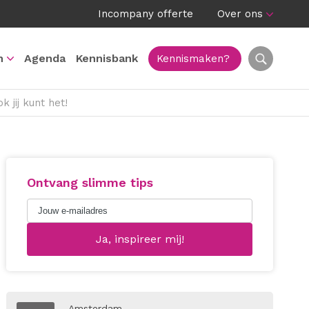
Incompany offerte
Over ons
n
Agenda
Kennisbank
Kennismaken?
 jij kunt het!
Ontvang slimme tips
Amsterdam