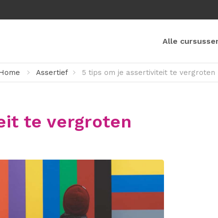
Alle cursusse
Home
Assertief
5 tips om je assertiviteit te vergroten
eit te vergroten