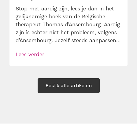
Stop met aardig zijn, lees je dan in het
gelijknamige boek van de Belgische
therapeut Thomas d’Ansembourg. Aardig
zijn is echter niet het probleem, volgens
d’Ansembourg. Jezelf steeds aanpassen,
overal ja op zeggen en ondertussen je
Lees verder
eigen planning laten ontsporen, dát kost
tijd, energie en focus. Voor je het weet,
ben je druk met andermans prioriteiten
terwijl je eigen werk […]
Bekijk alle artikelen