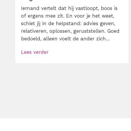
Iemand vertelt dat hij vastloopt, boos is
of ergens mee zit. En voor je het weet,
schiet jij in de helpstand: advies geven,
relativeren, oplossen, geruststellen. Goed
bedoeld, alleen voelt de ander zich
daardoor niet altijd gehoord. Empathie
Lees verder
tonen in een gesprek betekent dat je
eerst probeert te begrijpen wat je
gesprekspartner ervaart, vóór je iets fikst.
Leer hier hoe […]