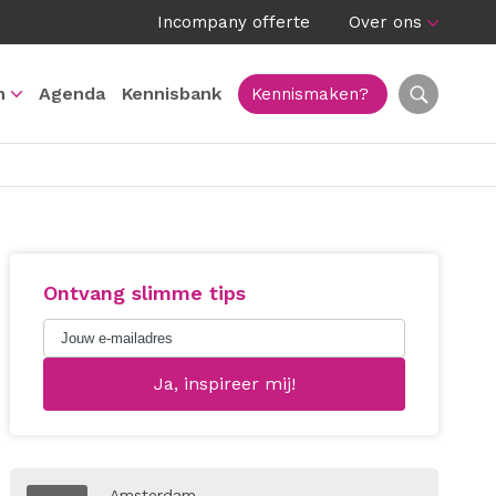
Incompany offerte
Over ons
n
Agenda
Kennisbank
Kennismaken?
Ontvang slimme tips
Amsterdam