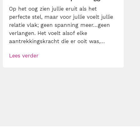
Op het oog zien jullie eruit als het
perfecte stel, maar voor jullie voelt jullie
relatie vlak; geen spanning meer…geen
verlangen. Het voelt alsof elke
aantrekkingskracht die er ooit was,
opgegaan is in lucht. Is dit normaal of is
Lees verder
er iets mis tussen jullie? Relaties hebben
de neiging om te verbroederen, als je er
geen onderhoud aan pleegt. Leer hier […]