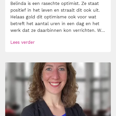
Belinda is een rasechte optimist. Ze staat
positief in het leven en straalt dit ook uit.
Helaas gold dit optimisme ook voor wat
betreft het aantal uren in een dag en het
werk dat ze daarbinnen kon verrichten. Wij
hebben haar gelukkig van dit hardnekkige
Lees verder
probleem af kunnen helpen. Omdat ze hier
zo enthousiast en bedreven in werd, besloot
ze […]