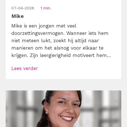
07-04-2026
1 min.
Mike
Mike is een jongen met veel
doorzettingsvermogen. Wanneer iets hem
niet meteen lukt, zoekt hij altijd naar
manieren om het alsnog voor elkaar te
krijgen. Zijn leergierigheid motiveert hem
om het beste uit zichzelf te halen. Wat mij
Lees verder
drijft? Content maken die iets losmaakt, die
inspireert, aanzet tot actie of zorgt voor
herkenning. Met oog voor detail, timing en
beeld; […]