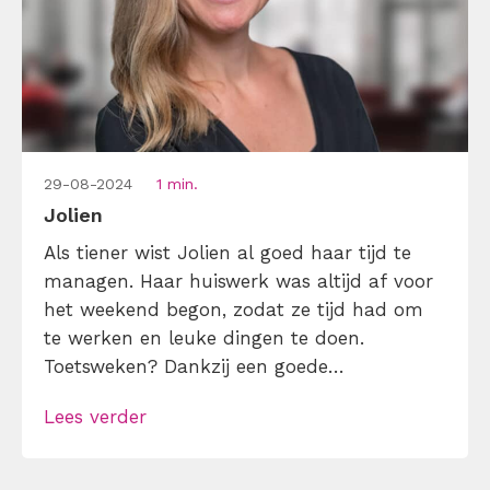
29-08-2024
1 min.
Jolien
Als tiener wist Jolien al goed haar tijd te
managen. Haar huiswerk was altijd af voor
het weekend begon, zodat ze tijd had om
te werken en leuke dingen te doen.
Toetsweken? Dankzij een goede
leerplanning had ze alles onder controle.
Lees verder
Die ijzersterke discipline, liefde voor
structuur en realistische to-dolijstjes zorgen
ervoor dat Jolien ook in haar werk als