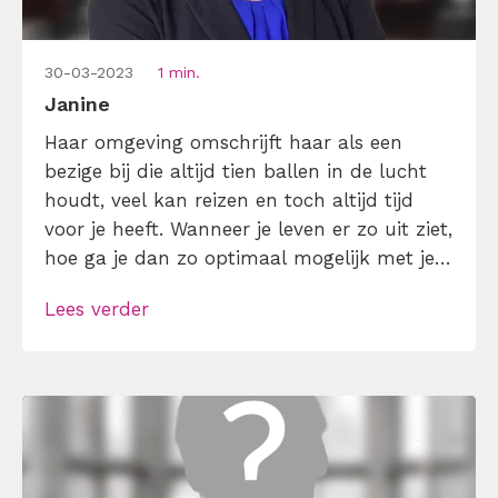
30-03-2023
1 min.
Janine
Haar omgeving omschrijft haar als een
bezige bij die altijd tien ballen in de lucht
houdt, veel kan reizen en toch altijd tijd
voor je heeft. Wanneer je leven er zo uit ziet,
hoe ga je dan zo optimaal mogelijk met je
tijd om? Haar geheim is om alles uit je tijd
Lees verder
te halen door de juiste balans te hebben
[…]