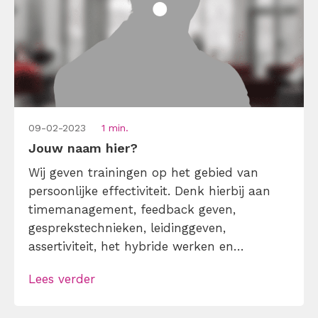
09-02-2023
1 min.
Jouw naam hier?
Wij geven trainingen op het gebied van
persoonlijke effectiviteit. Denk hierbij aan
timemanagement, feedback geven,
gesprekstechnieken, leidinggeven,
assertiviteit, het hybride werken en
snellezen. Ons motto daarbij is: één dag,
Lees verder
praktisch en gegeven door echte experts.
Elke trainer heeft zijn/haar eigen expertise