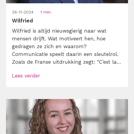
26-11-2024
1 min.
Wilfried
Wilfried is altijd nieuwsgierig naar wat
mensen drijft. Wat motiveert hen, hoe
gedragen ze zich en waarom?
Communicatie speelt daarin een sleutelrol.
Zoals de Franse uitdrukking zegt: “C’est la
ton qui fait la musique.” De manier waarop
Lees verder
een boodschap wordt gebracht, maakt het
verschil. Met meer dan 25 jaar ervaring in
sales weet Wilfried hoe belangrijk het is om
effectief […]