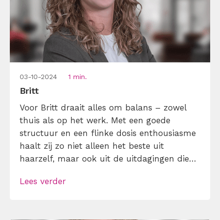
03-10-2024
1 min.
Britt
Voor Britt draait alles om balans – zowel
thuis als op het werk. Met een goede
structuur en een flinke dosis enthousiasme
haalt zij zo niet alleen het beste uit
haarzelf, maar ook uit de uitdagingen die
op haar pad komen. Dat maakt haar werk
Lees verder
als office- en accountmanager niet alleen
iets wat ze doet, maar iets waar ze écht […]