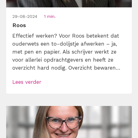
29-08-2024
1 min.
Roos
Effectief werken? Voor Roos betekent dat
ouderwets een to-dolijstje afwerken – ja,
met pen en papier. Als schrijver werkt ze
voor allerlei opdrachtgevers en heeft ze
overzicht hard nodig. Overzicht bewaren
lukt haar goed, maar begint ze aan een
Lees verder
artikel dan zit ze vaak in zo’n goede flow
dat ze véél te lang doorgaat. Wat begon als
een geplande sessie […]