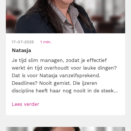
17-07-2025
1 min.
Natasja
Je tijd slim managen, zodat je effectief
werkt én tijd overhoudt voor leuke dingen?
Dat is voor Natasja vanzelfsprekend.
Deadlines? Nooit gemist. Die ijzeren
discipline heeft haar nog nooit in de steek
gelaten, en precies daardoor blijft er elke
Lees verder
dag ruimte over voor wat ze écht leuk
vindt: lezen, dansen, reizen en schrijven
(want ja, content maken is leuk, maar […]