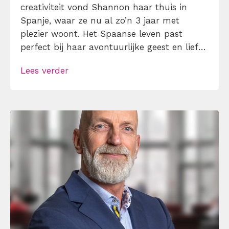
creativiteit vond Shannon haar thuis in
Spanje, waar ze nu al zo’n 3 jaar met
plezier woont. Het Spaanse leven past
perfect bij haar avontuurlijke geest en liefde
voor nieuwe ervaringen. Haar
Lees verder
nieuwsgierigheid en enthousiasme om te
blijven leren en groeien komen dagelijks van
pas in haar werk als social media manager.
Shannon […]