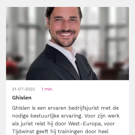
en is daar zelf ook echt heel goed in. Zo zijn
onze timemanagement trainers zelf super
georganiseerd en hebben onze […]
21-07-2022
1 min.
Ghislen
Ghislen is een ervaren bedrijfsjurist met de
nodige bestuurlijke ervaring. Voor zijn werk
als jurist reist hij door West-Europa, voor
Tijdwinst geeft hij trainingen door heel