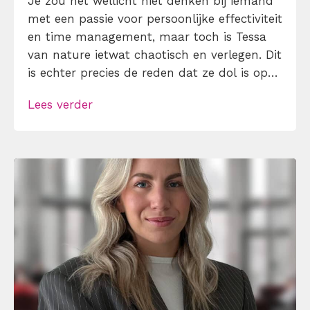
Je zou het wellicht niet denken bij iemand
met een passie voor persoonlijke effectiviteit
en time management, maar toch is Tessa
van nature ietwat chaotisch en verlegen. Dit
is echter precies de reden dat ze dol is op
to-do-lijstjes, planningen en persoonlijke
Lees verder
ontwikkeling. Als iets moeilijk of spannend
lijkt, is dat voor haar een reden om het juist
te doen. […]