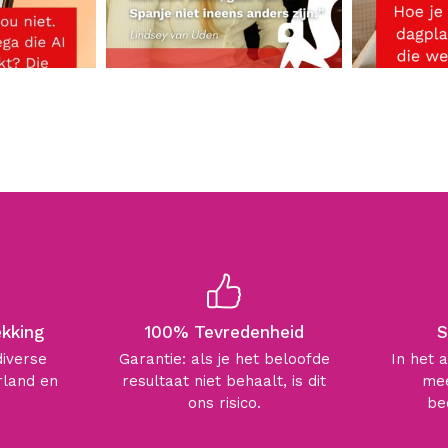
ekking
100% Tevredenheid
S
diverse
Garantie: als je het beloofde
In het 
rland en
resultaat niet behaalt, is dit
mee
ons risico.
be