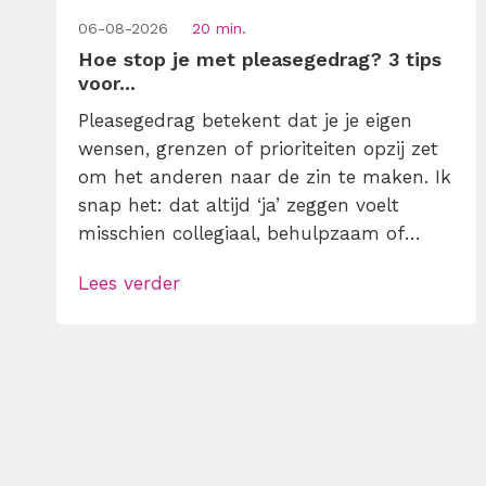
06-08-2026
20 min.
Hoe stop je met pleasegedrag? 3 tips
voor...
Pleasegedrag betekent dat je je eigen
wensen, grenzen of prioriteiten opzij zet
om het anderen naar de zin te maken. Ik
snap het: dat altijd ‘ja’ zeggen voelt
misschien collegiaal, behulpzaam of
professioneel. Tot je merkt dat je agenda
Lees verder
volloopt met andermans prioriteiten en
je eigen werk onderaan blijft bungelen en
dat alleen omdat je iemand niet wilt
teleurstellen. Leer […]