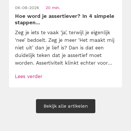
06-08-2026
20 min.
Hoe word je assertiever? In 4 simpele
stappen...
Zeg je iets te vaak ‘ja’, terwijl je eigenlijk
‘nee’ bedoelt. Zeg je meer ‘Het maakt mij
niet uit’ dan je lief is? Dan is dat een
duidelijk teken dat je assertief moet
worden. Assertiviteit klinkt echter voor
veel mensen nog steeds alsof je
Lees verder
egoïstisch of gemeen moet worden, maar
dat is niet zo. Assertiviteit draait juist om
duidelijk zijn, […]
Bekijk alle artikelen