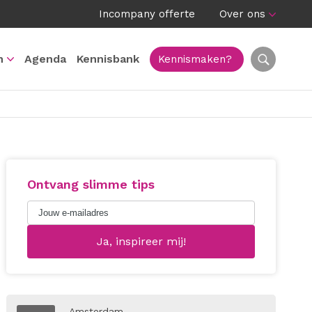
Incompany offerte
Over ons
n
Agenda
Kennisbank
Kennismaken?
Ontvang slimme tips
Amsterdam