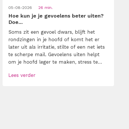
05-08-2026
26 min.
Hoe kun je je gevoelens beter uiten?
Doe...
Soms zit een gevoel dwars, blijft het
rondzingen in je hoofd of komt het er
later uit als irritatie, stilte of een net iets
te scherpe mail. Gevoelens uiten helpt
om je hoofd leger te maken, stress te
verminderen en eerlijker te
Lees verder
communiceren. Maar hoe doe je dat
zonder drama, verwijt of ongemakkelijke
biecht? Leer in 10 stappen je gevoelens
[…]