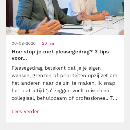
06-08-2026
20 min.
Hoe stop je met pleasegedrag? 3 tips
voor...
Pleasegedrag betekent dat je je eigen
wensen, grenzen of prioriteiten opzij zet om
het anderen naar de zin te maken. Ik snap
het: dat altijd ‘ja’ zeggen voelt misschien
collegiaal, behulpzaam of professioneel. Tot
je merkt dat je agenda volloopt met
Lees verder
andermans prioriteiten en je eigen werk
onderaan blijft bungelen en dat alleen
omdat je iemand niet wilt teleurstellen. Leer