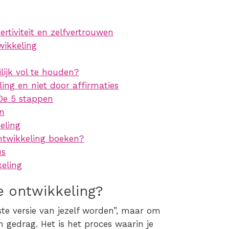
ertiviteit en zelfvertrouwen
wikkeling
lijk vol te houden?
ing en niet door affirmaties
 De 5 stappen
en
eling
ontwikkeling boeken?
us
keling
e ontwikkeling?
ste versie van jezelf worden”, maar om
 gedrag. Het is het proces waarin je