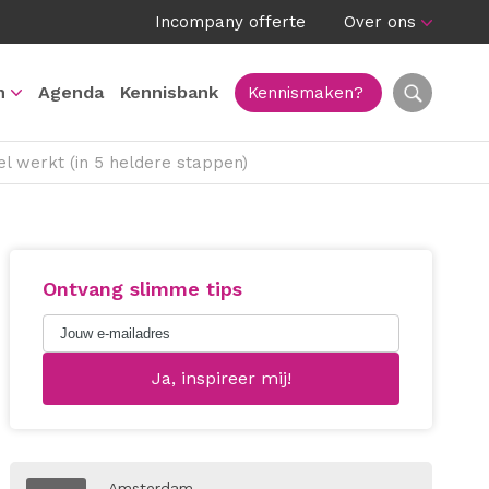
Incompany offerte
Over ons
n
Agenda
Kennisbank
Kennismaken?
l werkt (in 5 heldere stappen)
Ontvang slimme tips
Amsterdam