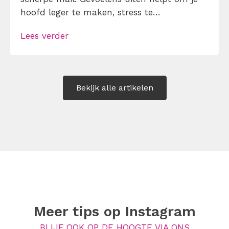
hoofd leger te maken, stress te
verminderen en eerlijker te communiceren.
Lees verder
Maar hoe doe je dat zonder drama, verwijt
of ongemakkelijke biecht? Leer in 10
stappen je gevoelens […]
Bekijk alle artikelen
Meer tips op
Instagram
BLIJF OOK OP DE HOOGTE VIA ONS