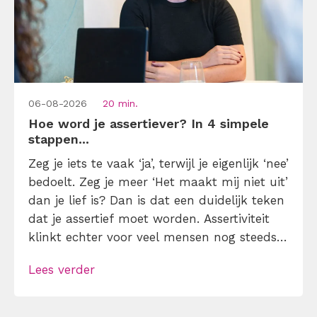
06-08-2026
20 min.
Hoe word je assertiever? In 4 simpele
stappen...
Zeg je iets te vaak ‘ja’, terwijl je eigenlijk ‘nee’
bedoelt. Zeg je meer ‘Het maakt mij niet uit’
dan je lief is? Dan is dat een duidelijk teken
dat je assertief moet worden. Assertiviteit
klinkt echter voor veel mensen nog steeds
alsof je egoïstisch of gemeen moet worden,
Lees verder
maar dat is niet zo. Assertiviteit draait juist
om duidelijk zijn, […]