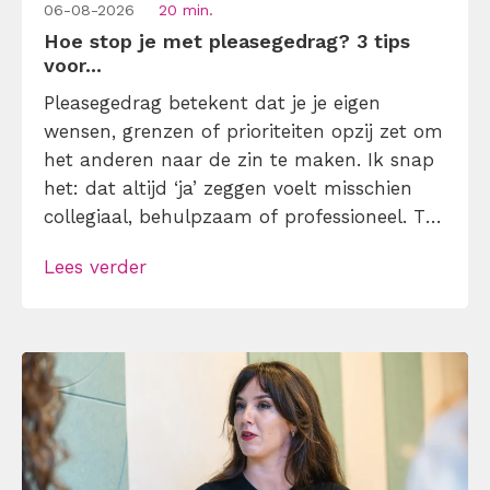
06-08-2026
20 min.
Hoe stop je met pleasegedrag? 3 tips
voor...
Pleasegedrag betekent dat je je eigen
wensen, grenzen of prioriteiten opzij zet om
het anderen naar de zin te maken. Ik snap
het: dat altijd ‘ja’ zeggen voelt misschien
collegiaal, behulpzaam of professioneel. Tot
je merkt dat je agenda volloopt met
Lees verder
andermans prioriteiten en je eigen werk
onderaan blijft bungelen en dat alleen
omdat je iemand niet wilt teleurstellen. Leer
[…]