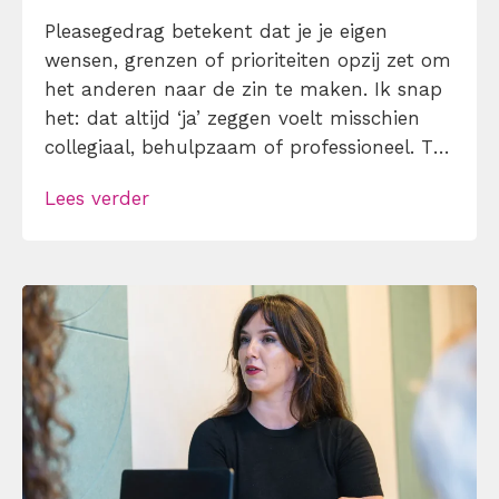
Pleasegedrag betekent dat je je eigen
wensen, grenzen of prioriteiten opzij zet om
het anderen naar de zin te maken. Ik snap
het: dat altijd ‘ja’ zeggen voelt misschien
collegiaal, behulpzaam of professioneel. Tot
je merkt dat je agenda volloopt met
Lees verder
andermans prioriteiten en je eigen werk
onderaan blijft bungelen en dat alleen
omdat je iemand niet wilt teleurstellen. Leer
[…]