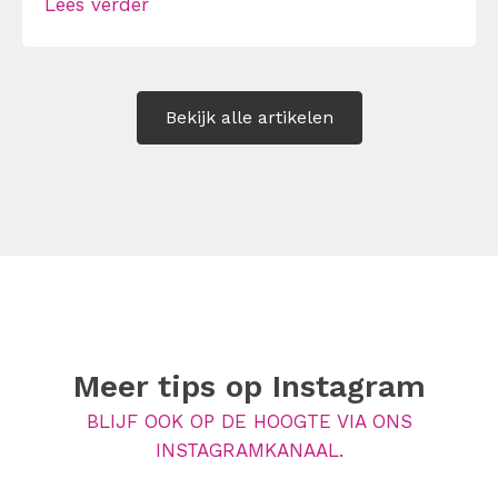
Lees verder
Maar hoe doe je dat zonder drama, verwijt
of ongemakkelijke biecht? Leer in 10
stappen je gevoelens […]
Bekijk alle artikelen
Meer tips op
Instagram
BLIJF OOK OP DE HOOGTE VIA ONS
INSTAGRAMKANAAL.