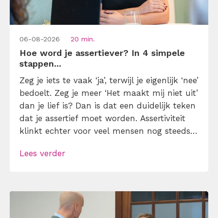
06-08-2026
20 min.
Hoe word je assertiever? In 4 simpele
stappen...
Zeg je iets te vaak ‘ja’, terwijl je eigenlijk ‘nee’
bedoelt. Zeg je meer ‘Het maakt mij niet uit’
dan je lief is? Dan is dat een duidelijk teken
dat je assertief moet worden. Assertiviteit
klinkt echter voor veel mensen nog steeds
alsof je egoïstisch of gemeen moet worden,
Lees verder
maar dat is niet zo. Assertiviteit draait juist
om duidelijk zijn, […]