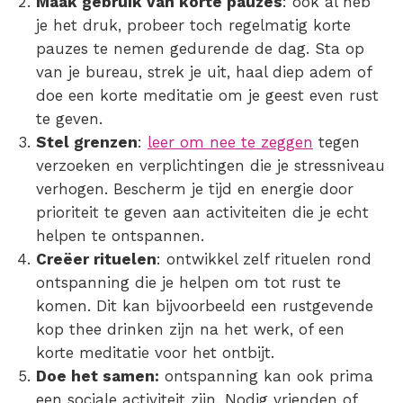
Maak gebruik van korte pauzes
: ook al heb
je het druk, probeer toch regelmatig korte
pauzes te nemen gedurende de dag. Sta op
van je bureau, strek je uit, haal diep adem of
doe een korte meditatie om je geest even rust
te geven.
Stel grenzen
:
leer om nee te zeggen
tegen
verzoeken en verplichtingen die je stressniveau
verhogen. Bescherm je tijd en energie door
prioriteit te geven aan activiteiten die je echt
helpen te ontspannen.
Creëer rituelen
: ontwikkel zelf rituelen rond
ontspanning die je helpen om
tot rust te
komen
. Dit kan bijvoorbeeld een rustgevende
kop thee drinken zijn na het werk, of een
korte meditatie voor het ontbijt.
Doe het samen:
ontspanning kan ook prima
een sociale activiteit zijn. Nodig vrienden of