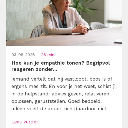
03-08-2026
26 min.
Hoe kun je empathie tonen? Begripvol
reageren zonder...
Iemand vertelt dat hij vastloopt, boos is of
ergens mee zit. En voor je het weet, schiet jij
in de helpstand: advies geven, relativeren,
oplossen, geruststellen. Goed bedoeld,
alleen voelt de ander zich daardoor niet
altijd gehoord. Empathie tonen in een
Lees verder
gesprek betekent dat je eerst probeert te