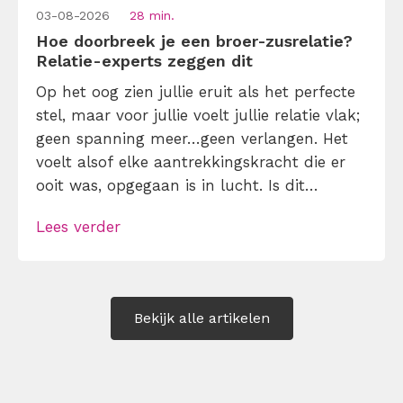
03-08-2026
28 min.
Hoe doorbreek je een broer-zusrelatie?
Relatie-experts zeggen dit
Op het oog zien jullie eruit als het perfecte
stel, maar voor jullie voelt jullie relatie vlak;
geen spanning meer…geen verlangen. Het
voelt alsof elke aantrekkingskracht die er
ooit was, opgegaan is in lucht. Is dit
normaal of is er iets mis tussen jullie?
Lees verder
Relaties hebben de neiging om te
verbroederen, als je er geen onderhoud aan
pleegt. Leer hier […]
Bekijk alle artikelen