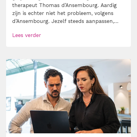
therapeut Thomas d’Ansembourg. Aardig
zijn is echter niet het probleem, volgens
d’Ansembourg. Jezelf steeds aanpassen,
overal ja op zeggen en ondertussen je eigen
Lees verder
planning laten ontsporen, dát kost tijd,
energie en focus. Voor je het weet, ben je
druk met andermans prioriteiten terwijl je
eigen werk […]