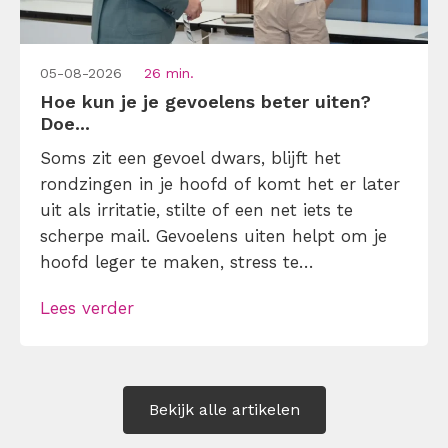
05-08-2026
26 min.
Hoe kun je je gevoelens beter uiten?
Doe...
Soms zit een gevoel dwars, blijft het
rondzingen in je hoofd of komt het er later
uit als irritatie, stilte of een net iets te
scherpe mail. Gevoelens uiten helpt om je
hoofd leger te maken, stress te
verminderen en eerlijker te communiceren.
Lees verder
Maar hoe doe je dat zonder drama, verwijt
of ongemakkelijke biecht? Leer in 10
stappen je gevoelens […]
Bekijk alle artikelen