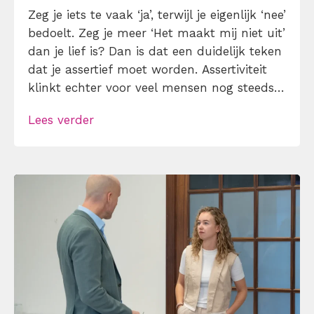
Zeg je iets te vaak ‘ja’, terwijl je eigenlijk ‘nee’
bedoelt. Zeg je meer ‘Het maakt mij niet uit’
dan je lief is? Dan is dat een duidelijk teken
dat je assertief moet worden. Assertiviteit
klinkt echter voor veel mensen nog steeds
alsof je egoïstisch of gemeen moet worden,
Lees verder
maar dat is niet zo. Assertiviteit draait juist
om duidelijk zijn, […]