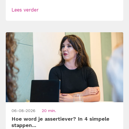
je merkt dat je agenda volloopt met
Lees verder
andermans prioriteiten en je eigen werk
onderaan blijft bungelen en dat alleen
omdat je iemand niet wilt teleurstellen. Leer
[…]
06-08-2026
20 min.
Hoe word je assertiever? In 4 simpele
stappen...