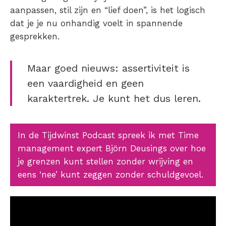
aanpassen, stil zijn en “lief doen”, is het logisch
dat je je nu onhandig voelt in spannende
gesprekken.
Maar goed nieuws: assertiviteit is
een vaardigheid en geen
karaktertrek. Je kunt het dus leren.
In de Tijdwinst Podcast spreek ik met Time
management expert Björn Deusings over hoe
je grenzen kunt stellen zonder wrijving en
eens ‘nee’ kunt zeggen zonder schuldgevoel.