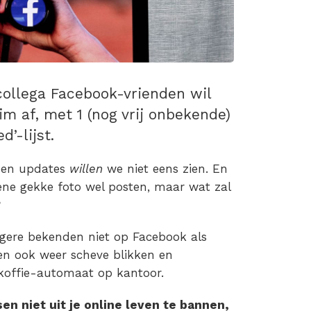
collega Facebook-vrienden wil
m af, met 1 (nog vrij onbekende)
d’-lijst.
nden updates
willen
we niet eens zien. En
 ene gekke foto wel posten, maar wat zal
?
vagere bekenden niet op Facebook als
ien ook weer scheve blikken en
koffie-automaat op kantoor.
n niet uit je online leven te bannen,