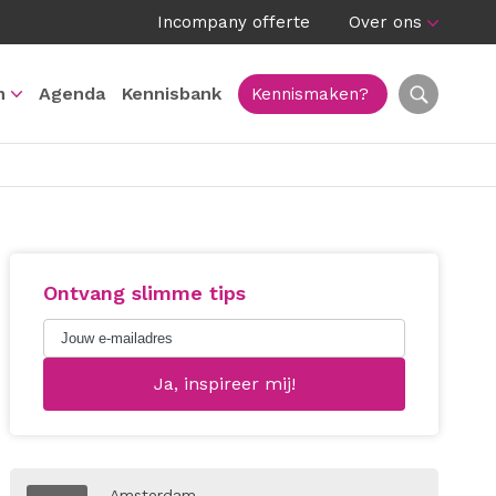
Incompany offerte
Over ons
n
Agenda
Kennisbank
Kennismaken?
Ontvang slimme tips
Amsterdam