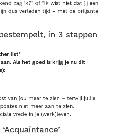
end zag ik?” of “Ik wist niet dat jij een
jn dus verleden tijd – met de briljante
 bestempelt, in 3 stappen
her list’
aan. Als het goed is krijg je nu dit
s):
t van jou meer te zien – terwijl jullie
pdates niet meer aan te zien.
iale vrede in je (werk)leven.
 ‘Acquaintance’