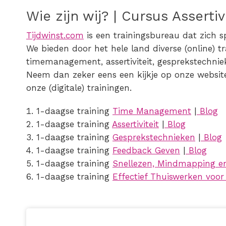
Wie zijn wij? | Cursus Assertiv
Tijdwinst.com
is een trainingsbureau dat zich s
We bieden door het hele land diverse (online) t
timemanagement, assertiviteit, gesprekstechnie
Neem dan zeker eens een kijkje op onze website 
onze (digitale) trainingen.
1-daagse training
Time Management
|
Blog
1-daagse training
Assertiviteit
|
Blog
1-daagse training
Gesprekstechnieken
|
Blog
1-daagse training
Feedback Geven
|
Blog
1-daagse training
Snellezen, Mindmapping e
1-daagse training
Effectief Thuiswerken voo