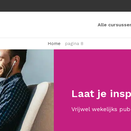
Alle cursusse
Home
pagina 8
Laat je ins
Vrijwel wekelijks pub