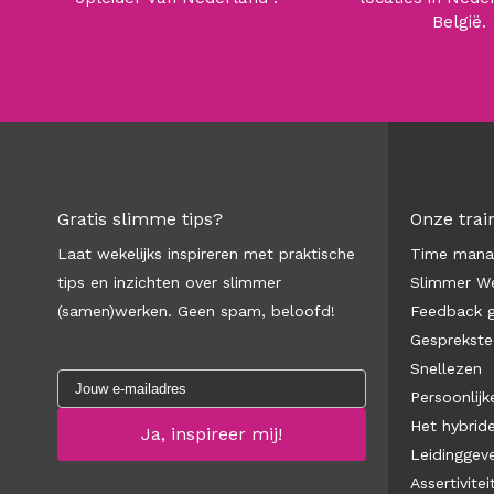
België.
Gratis slimme tips?
Onze trai
Laat wekelijks inspireren met praktische
Time man
tips en inzichten over slimmer
Slimmer We
(samen)werken. Geen spam, beloofd!
Feedback 
Gesprekste
Snellezen
Persoonlijke
Het hybrid
Leidinggev
Assertivitei