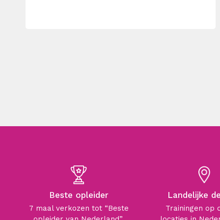
Beste opleider
Landelijke d
7 maal verkozen tot “Beste
Trainingen op 
opleider van Nederland”.
locaties in Nede