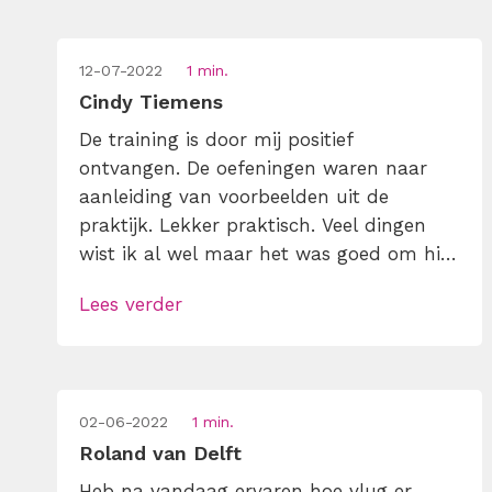
12-07-2022
1 min.
Cindy Tiemens
De training is door mij positief
ontvangen. De oefeningen waren naar
aanleiding van voorbeelden uit de
praktijk. Lekker praktisch. Veel dingen
wist ik al wel maar het was goed om hier
nogmaals bewust mee bezig te zijn. Je
Lees verder
staat er versteld van hoeveel is
gebaseerd op aannames over en weer!
02-06-2022
1 min.
Roland van Delft
Heb na vandaag ervaren hoe vlug er