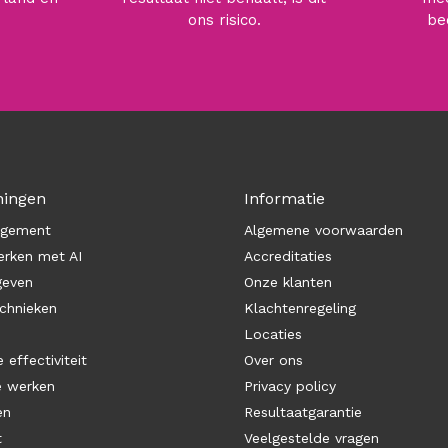
ons risico.
be
ningen
Informatie
agement
Algemene voorwaarden
rken met AI
Accreditaties
geven
Onze klanten
chnieken
Klachtenregeling
Locaties
 effectiviteit
Over ons
e werken
Privacy policy
en
Resultaatgarantie
t
Veelgestelde vragen