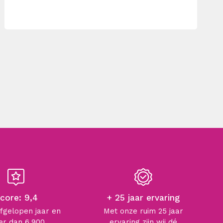
core: 9,4
+ 25 jaar ervaring
afgelopen jaar en
Met onze ruim 25 jaar
r dan 6.900
ervaring zijn wij dé