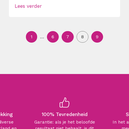
Lees verder
1
…
6
7
8
9
ekking
100% Tevredenheid
S
diverse
Garantie: als je het beloofde
In het 
rland en
resultaat niet behaalt, is dit
mee