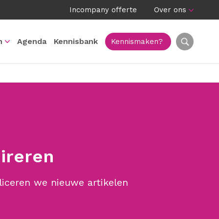
Incompany offerte
Over ons
n
Agenda
Kennisbank
Kennismaken?
pireren
liceren we nieuwe artikelen