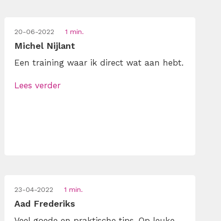
20-06-2022
1 min.
Michel Nijlant
Een training waar ik direct wat aan hebt.
Lees verder
23-04-2022
1 min.
Aad Frederiks
Veel goede en praktische tips. Op leuke