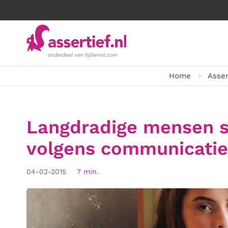
Home
Asser
Langdradige mensen s
volgens communicatie
04-02-2015
7 min.