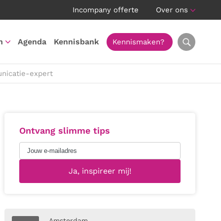
Incompany offerte
Over ons
n
Agenda
Kennisbank
Kennismaken?
nicatie-expert
Ontvang slimme tips
Amsterdam