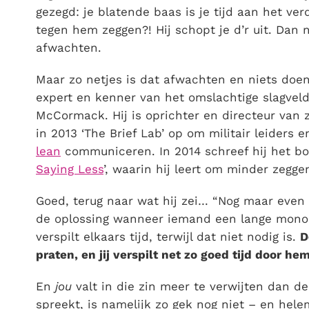
gezegd: je blatende baas is je tijd aan het ve
tegen hem zeggen?! Hij schopt je d’r uit. Dan
afwachten.
Maar zo netjes is dat afwachten en niets doe
expert en kenner van het omslachtige slagveld
McCormack. Hij is oprichter en directeur van 
in 2013 ‘The Brief Lab’ op om militair leiders
lean
communiceren. In 2014 schreef hij het bo
Saying Less
’, waarin hij leert om minder zegg
Goed, terug naar wat hij zei… “Nog maar even
de oplossing wanneer iemand een lange monolo
verspilt elkaars tijd, terwijl dat niet nodig is.
D
praten, en jij verspilt net zo goed tijd door he
En
jou
valt in die zin meer te verwijten dan d
spreekt, is namelijk zo gek nog niet – en hele