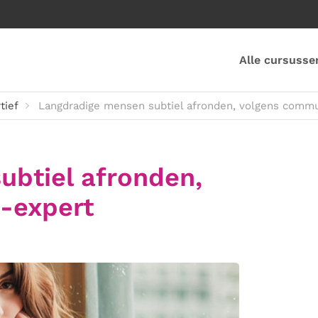
Alle cursusse
tief
Langdradige mensen subtiel afronden, volgens commu
ubtiel afronden,
-expert