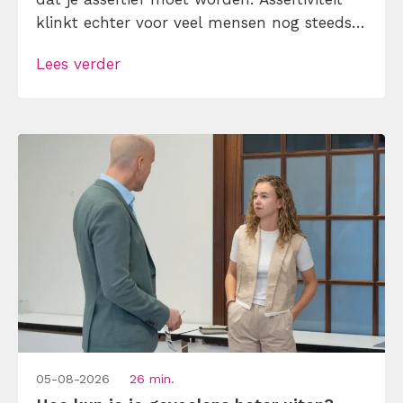
klinkt echter voor veel mensen nog steeds
alsof je egoïstisch of gemeen moet worden,
Lees verder
maar dat is niet zo. Assertiviteit draait juist
om duidelijk zijn, […]
05-08-2026
26 min.