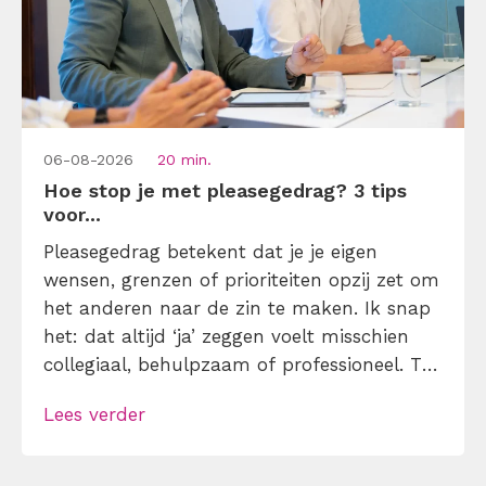
06-08-2026
20 min.
Hoe stop je met pleasegedrag? 3 tips
voor...
Pleasegedrag betekent dat je je eigen
wensen, grenzen of prioriteiten opzij zet om
het anderen naar de zin te maken. Ik snap
het: dat altijd ‘ja’ zeggen voelt misschien
collegiaal, behulpzaam of professioneel. Tot
je merkt dat je agenda volloopt met
Lees verder
andermans prioriteiten en je eigen werk
onderaan blijft bungelen en dat alleen
omdat je iemand niet wilt teleurstellen. Leer