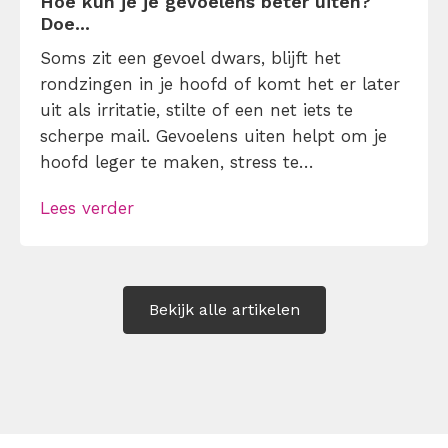
Hoe kun je je gevoelens beter uiten?
Doe...
Soms zit een gevoel dwars, blijft het
rondzingen in je hoofd of komt het er later
uit als irritatie, stilte of een net iets te
scherpe mail. Gevoelens uiten helpt om je
hoofd leger te maken, stress te
verminderen en eerlijker te communiceren.
Lees verder
Maar hoe doe je dat zonder drama, verwijt
of ongemakkelijke biecht? Leer in 10
stappen je gevoelens […]
Bekijk alle artikelen