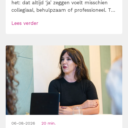
het: dat altijd ‘ja’ zeggen voelt misschien
collegiaal, behulpzaam of professioneel. Tot
je merkt dat je agenda volloopt met
Lees verder
andermans prioriteiten en je eigen werk
onderaan blijft bungelen en dat alleen
omdat je iemand niet wilt teleurstellen. Leer
[…]
06-08-2026
20 min.