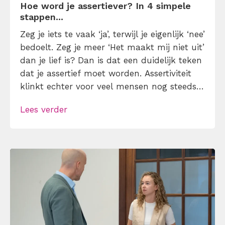
Hoe word je assertiever? In 4 simpele
stappen...
Zeg je iets te vaak ‘ja’, terwijl je eigenlijk ‘nee’
bedoelt. Zeg je meer ‘Het maakt mij niet uit’
dan je lief is? Dan is dat een duidelijk teken
dat je assertief moet worden. Assertiviteit
klinkt echter voor veel mensen nog steeds
alsof je egoïstisch of gemeen moet worden,
Lees verder
maar dat is niet zo. Assertiviteit draait juist
om duidelijk zijn, […]