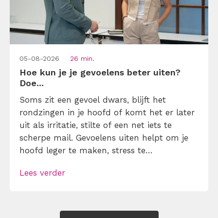
05-08-2026
26 min.
Hoe kun je je gevoelens beter uiten?
Doe...
Soms zit een gevoel dwars, blijft het
rondzingen in je hoofd of komt het er later
uit als irritatie, stilte of een net iets te
scherpe mail. Gevoelens uiten helpt om je
hoofd leger te maken, stress te
verminderen en eerlijker te communiceren.
Lees verder
Maar hoe doe je dat zonder drama, verwijt
of ongemakkelijke biecht? Leer in 10
stappen je gevoelens […]