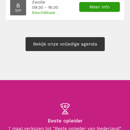
Zwolle
8
Meer info
09:30 - 16:30
SEP
Beschikbaar
Bekijk onze volledige agenda
Beste opleider
7 maal verkozen tot “Beste opleider van Nederland”.