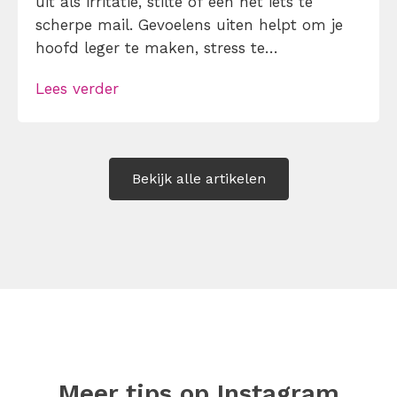
uit als irritatie, stilte of een net iets te
scherpe mail. Gevoelens uiten helpt om je
hoofd leger te maken, stress te
verminderen en eerlijker te communiceren.
Lees verder
Maar hoe doe je dat zonder drama, verwijt
of ongemakkelijke biecht? Leer in 10
stappen je gevoelens […]
Bekijk alle artikelen
Meer tips op
Instagram