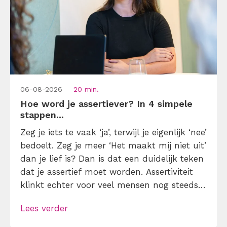
06-08-2026
20 min.
Hoe word je assertiever? In 4 simpele
stappen...
Zeg je iets te vaak ‘ja’, terwijl je eigenlijk ‘nee’
bedoelt. Zeg je meer ‘Het maakt mij niet uit’
dan je lief is? Dan is dat een duidelijk teken
dat je assertief moet worden. Assertiviteit
klinkt echter voor veel mensen nog steeds
alsof je egoïstisch of gemeen moet worden,
Lees verder
maar dat is niet zo. Assertiviteit draait juist
om duidelijk zijn, […]