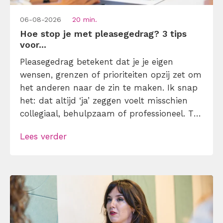
06-08-2026
20 min.
Hoe stop je met pleasegedrag? 3 tips
voor...
Pleasegedrag betekent dat je je eigen
wensen, grenzen of prioriteiten opzij zet om
het anderen naar de zin te maken. Ik snap
het: dat altijd ‘ja’ zeggen voelt misschien
collegiaal, behulpzaam of professioneel. Tot
je merkt dat je agenda volloopt met
Lees verder
andermans prioriteiten en je eigen werk
onderaan blijft bungelen en dat alleen
omdat je iemand niet wilt teleurstellen. Leer
[…]