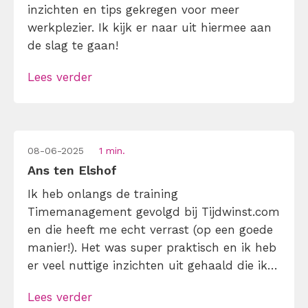
inzichten en tips gekregen voor meer
werkplezier. Ik kijk er naar uit hiermee aan
de slag te gaan!
Lees verder
08-06-2025
1 min.
Ans ten Elshof
Ik heb onlangs de training
Timemanagement gevolgd bij Tijdwinst.com
en die heeft me echt verrast (op een goede
manier!). Het was super praktisch en ik heb
er veel nuttige inzichten uit gehaald die ik
meteen in mijn werk kon toepassen. De
Lees verder
trainer wist alles op een duidelijke en