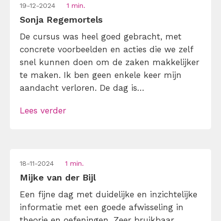
19-12-2024
1 min.
Sonja Regemortels
De cursus was heel goed gebracht, met
concrete voorbeelden en acties die we zelf
snel kunnen doen om de zaken makkelijker
te maken. Ik ben geen enkele keer mijn
aandacht verloren. De dag is
voorbijgevolgen en ik stond te popelen om
Lees verder
alle tips uit te proberen. Ik kan oprecht
zeggen dat jullie de titel van “beste opleider
van Nederland” met […]
18-11-2024
1 min.
Mijke van der Bijl
Een fijne dag met duidelijke en inzichtelijke
informatie met een goede afwisseling in
theorie en oefeningen. Zeer bruikbaar.