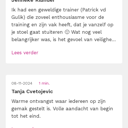
Ik had een geweldige trainer (Patrick vd
Gulik) die zoveel enthousiasme voor de
training en zijn vak heeft, dat je vanzelf op
je stoel gaat stuiteren 🙂 Wat nog veel
belangrijker was, is het gevoel van veiligheid
dat vanaf het begin van de dag opgebouwd
Lees verder
werd. Hierdoor konden mijn medecursisten
en ik de oefeningen met zoveel mogelijk
inzet uitvoeren, waardoor […]
08-11-2024
1 min.
Tanja Cvetojevic
Warme ontvangst waar iedereen op zijn
gemak gestelt is. Volle aandacht van begin
tot het eind.