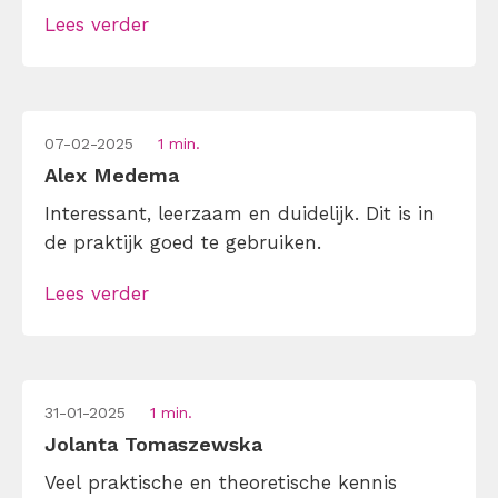
ook erg prettig was. Wat deze training extra
Lees verder
waardevol maakte, was de goede interactie.
Er was volop ruimte voor vragen en
discussie, waardoor de sessie dynamisch […]
07-02-2025
1 min.
Alex Medema
Interessant, leerzaam en duidelijk. Dit is in
de praktijk goed te gebruiken.
Lees verder
31-01-2025
1 min.
Jolanta Tomaszewska
Veel praktische en theoretische kennis