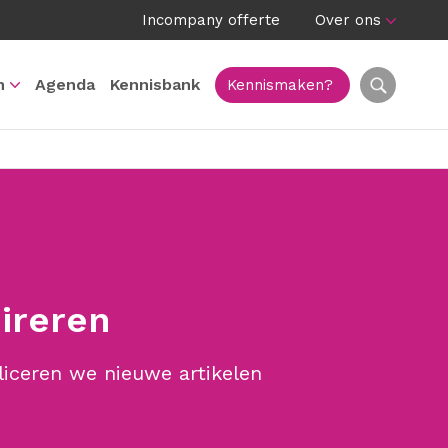
Incompany offerte
Over ons
n
Agenda
Kennisbank
Kennismaken?
pireren
liceren we nieuwe artikelen