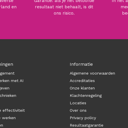
diverse
Garantie: als je het beloofde
In het 
rland en
resultaat niet behaalt, is dit
mee
ons risico.
be
ningen
Informatie
agement
Algemene voorwaarden
rken met AI
Accreditaties
geven
Onze klanten
chnieken
Klachtenregeling
Locaties
 effectiviteit
Over ons
e werken
Privacy policy
en
Resultaatgarantie