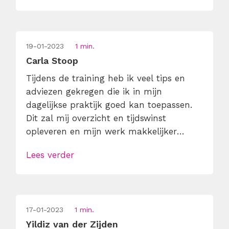
19-01-2023
1 min.
Carla Stoop
Tijdens de training heb ik veel tips en
adviezen gekregen die ik in mijn
dagelijkse praktijk goed kan toepassen.
Dit zal mij overzicht en tijdswinst
opleveren en mijn werk makkelijker
maken. Ik vond het fijn dat er veel
Lees verder
interactie was tijdens de training en de
cursusleider ook voorbeelden gaf uit
eigen praktijk.
17-01-2023
1 min.
Yildiz van der Zijden