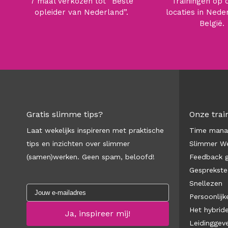
7 maal verkozen tot “Beste
Trainingen op 
opleider van Nederland”.
locaties in Nede
België.
Gratis slimme tips?
Onze trai
Laat wekelijks inspireren met praktische
Time man
tips en inzichten over slimmer
Slimmer We
(samen)werken. Geen spam, beloofd!
Feedback 
Gesprekste
Snellezen
Persoonlijke
Het hybrid
Leidinggev