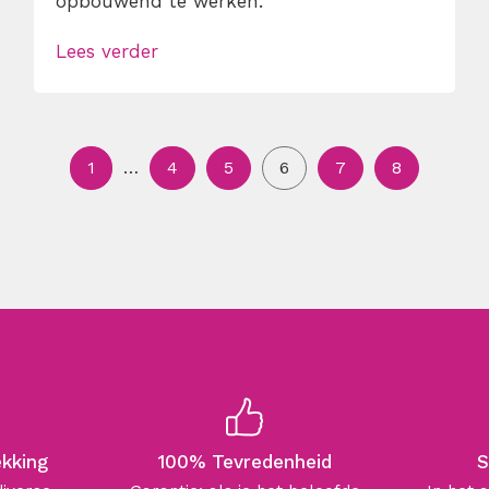
opbouwend te werken.
Lees verder
1
…
4
5
6
7
8
ekking
100% Tevredenheid
S