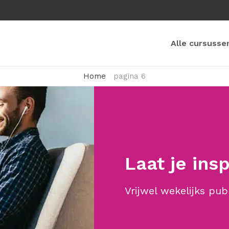
Alle cursusse
Home
pagina 6
Laat je ins
Vrijwel wekelijks pub