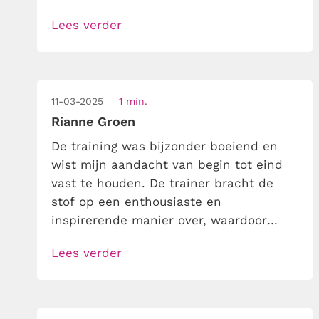
Lees verder
11-03-2025
1 min.
Rianne Groen
De training was bijzonder boeiend en
wist mijn aandacht van begin tot eind
vast te houden. De trainer bracht de
stof op een enthousiaste en
inspirerende manier over, waardoor
leren niet alleen effectief, maar ook erg
Lees verder
prettig was. Wat deze training extra
waardevol maakte, was de goede
interactie. Er was volop ruimte voor
vragen en discussie, waardoor de sessie