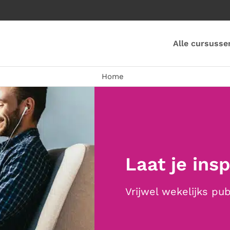
Alle cursusse
Home
Laat je ins
Vrijwel wekelijks pu