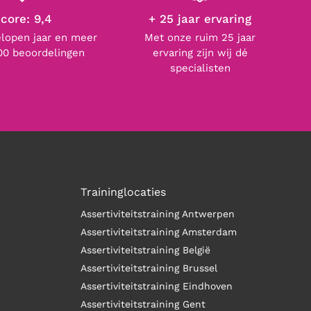
core: 9,4
+ 25 jaar ervaring
elopen jaar en meer
Met onze ruim 25 jaar
00 beoordelingen
ervaring zijn wij dé
specialisten
Traininglocaties
Assertiviteitstraining Antwerpen
Assertiviteitstraining Amsterdam
Assertiviteitstraining België
Assertiviteitstraining Brussel
Assertiviteitstraining Eindhoven
Assertiviteitstraining Gent