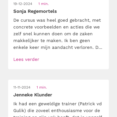
19-12-2024
1 min.
Sonja Regemortels
De cursus was heel goed gebracht, met
concrete voorbeelden en acties die we
zelf snel kunnen doen om de zaken
makkelijker te maken. Ik ben geen
enkele keer mijn aandacht verloren. De
dag is voorbijgevolgen en ik stond te
Lees verder
popelen om alle tips uit te proberen. Ik
kan oprecht zeggen dat jullie de titel
van “beste opleider van Nederland” met
[…]
11-11-2024
1 min.
Jenneke Klunder
Ik had een geweldige trainer (Patrick vd
Gulik) die zoveel enthousiasme voor de