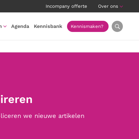
Incompany offerte
Over ons
n
Agenda
Kennisbank
Kennismaken?
pireren
bliceren we nieuwe artikelen