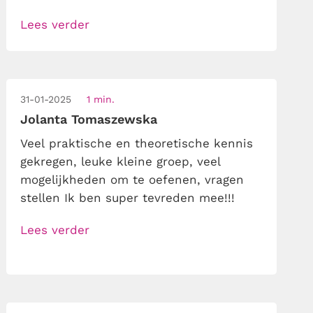
Daarnaast krijg je toegang tot
Lees verder
naslagwerk en diverse filmpjes.
31-01-2025
1 min.
Jolanta Tomaszewska
Veel praktische en theoretische kennis
gekregen, leuke kleine groep, veel
mogelijkheden om te oefenen, vragen
stellen Ik ben super tevreden mee!!!
Lees verder