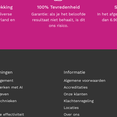
ekking
100% Tevredenheid
S
diverse
Garantie: als je het beloofde
In het afg
rland en
resultaat niet behaalt, is dit
dan 6.9
ons risico.
ningen
Informatie
agement
Algemene voorwaarden
erken met AI
Accreditaties
geven
Onze klanten
echnieken
Klachtenregeling
Locaties
e effectiviteit
Over ons