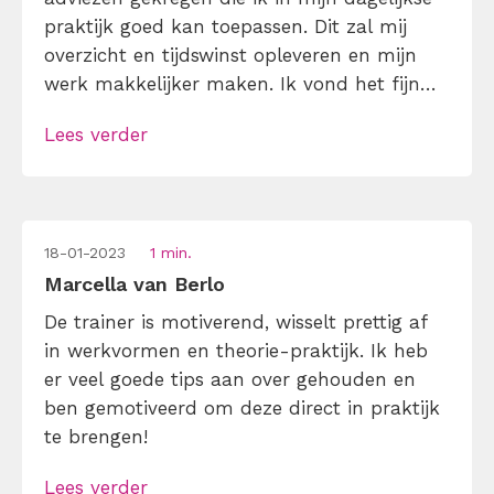
praktijk goed kan toepassen. Dit zal mij
overzicht en tijdswinst opleveren en mijn
werk makkelijker maken. Ik vond het fijn
dat er veel interactie was tijdens de training
Lees verder
en de cursusleider ook voorbeelden gaf uit
eigen praktijk.
18-01-2023
1 min.
Marcella van Berlo
De trainer is motiverend, wisselt prettig af
in werkvormen en theorie-praktijk. Ik heb
er veel goede tips aan over gehouden en
ben gemotiveerd om deze direct in praktijk
te brengen!
Lees verder