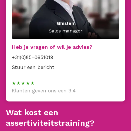
Ghislen
Sales manager
Heb je vragen of wil je advies?
+31(0)85-0651019
Stuur een bericht
Klanten geven ons een 9,4
Wat kost een
assertiviteitstraining?