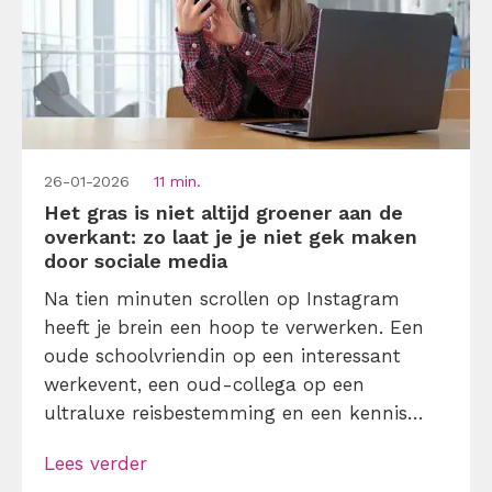
26-01-2026
11 min.
Het gras is niet altijd groener aan de
overkant: zo laat je je niet gek maken
door sociale media
Na tien minuten scrollen op Instagram
heeft je brein een hoop te verwerken. Een
oude schoolvriendin op een interessant
werkevent, een oud-collega op een
ultraluxe reisbestemming en een kennis
met een outfit die je nooit kunt betalen: het
Lees verder
flitst in enkele seconden voorbij. Voor je het