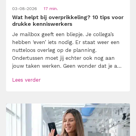
03-08-2026
17 min.
Wat helpt bij overprikkeling? 10 tips voor
drukke kenniswerkers
Je mailbox geeft een bliepje. Je collega’s
hebben ‘even’ iets nodig. Er staat weer een
nutteloos overleg op de planning.
Ondertussen moet jij echter ook nog aan
jouw taken werken. Geen wonder dat je aan
het eind van de dag leeg bent, terwijl je niet
Lees verder
eens weet wat je precies hebt afgemaakt.
Overprikkeling heet dat ook wel en het
sluipt […]