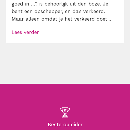
goed in …”, is behoorlijk uit den boze. Je
bent een opschepper, en da’s verkeerd.
Maar alleen omdat je het verkeerd doet.
Doe je het op de bewezen goede manier,
Lees verder
dan mag zelf-lof best, in een sollicitatie of
date bijvoorbeeld.
Beste opleider