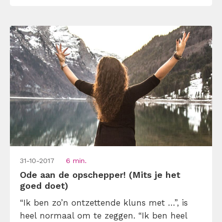
weet, lijkt je eigen leven ineens een stuk
minder spannend. En dat terwijl je […]
31-10-2017
6 min.
Ode aan de opschepper! (Mits je het
goed doet)
“Ik ben zo’n ontzettende kluns met …”, is
heel normaal om te zeggen. “Ik ben heel