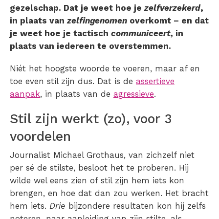
gezelschap. Dat je weet hoe je
zelfverzekerd
,
in plaats van
zelfingenomen
overkomt – en dat
je weet hoe je tactisch
communiceert
, in
plaats van iedereen te overstemmen.
Niét het hoogste woorde te voeren, maar af en
toe even stil zijn dus. Dat is de
assertieve
aanpak
, in plaats van de
agressieve
.
Stil zijn werkt (zo), voor 3
voordelen
Journalist Michael Grothaus, van zichzelf niet
per sé de stilste, besloot het te proberen. Hij
wilde wel eens zien of stil zijn hem iets kon
brengen, en hoe dat dan zou werken. Het bracht
hem iets.
Drie
bijzondere resultaten kon hij zelfs
noteren, naar aanleiding van zijn stilte-als-