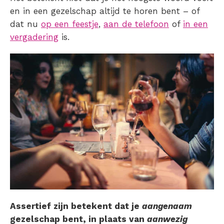
en in een gezelschap altijd te horen bent – of
dat nu
op een feestje
,
aan de telefoon
of
in een
vergadering
is.
Assertief zijn betekent dat je
aangenaam
gezelschap bent, in plaats van
aanwezig