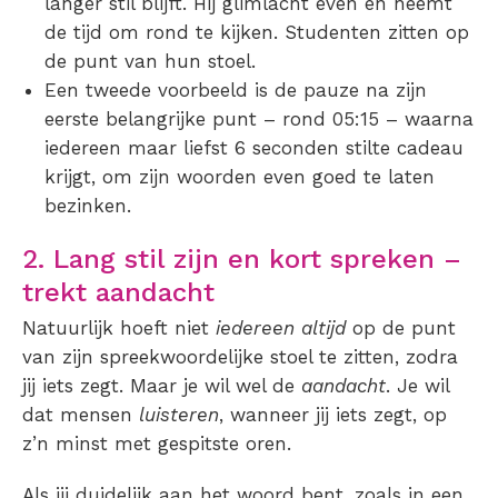
langer stil blijft. Hij glimlacht even en neemt
de tijd om rond te kijken. Studenten zitten op
de punt van hun stoel.
Een tweede voorbeeld is de pauze na zijn
eerste belangrijke punt – rond 05:15 – waarna
iedereen maar liefst 6 seconden stilte cadeau
krijgt, om zijn woorden even goed te laten
bezinken.
2. Lang stil zijn en kort spreken –
trekt aandacht
Natuurlijk hoeft niet
iedereen altijd
op de punt
van zijn spreekwoordelijke stoel te zitten, zodra
jij iets zegt. Maar je wil wel de
aandacht
. Je wil
dat mensen
luisteren
, wanneer jij iets zegt, op
z’n minst met gespitste oren.
Als jij duidelijk aan het woord bent, zoals in een