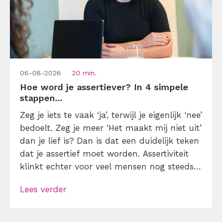
06-08-2026
20 min.
Hoe word je assertiever? In 4 simpele
stappen...
Zeg je iets te vaak ‘ja’, terwijl je eigenlijk ‘nee’
bedoelt. Zeg je meer ‘Het maakt mij niet uit’
dan je lief is? Dan is dat een duidelijk teken
dat je assertief moet worden. Assertiviteit
klinkt echter voor veel mensen nog steeds
alsof je egoïstisch of gemeen moet worden,
Lees verder
maar dat is niet zo. Assertiviteit draait juist
om duidelijk zijn, […]