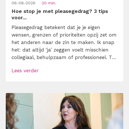
06-08-2026
20 min.
Hoe stop je met pleasegedrag? 3 tips
voor...
Pleasegedrag betekent dat je je eigen
wensen, grenzen of prioriteiten opzij zet om
het anderen naar de zin te maken. Ik snap
het: dat altijd ‘ja’ zeggen voelt misschien
collegiaal, behulpzaam of professioneel. Tot
je merkt dat je agenda volloopt met
Lees verder
andermans prioriteiten en je eigen werk
onderaan blijft bungelen en dat alleen
omdat je iemand niet wilt teleurstellen. Leer
[…]